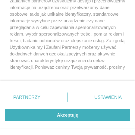
zaufanych partnerów uzyskujemy dostęp i przechowujemy
Więcej
wSzczecinie.pl
informacje na urządzeniu oraz przetwarzamy dane
osobowe, takie jak unikalne identyfikatory, standardowe
Regulamin konkursów
informacje wysyłane przez urządzenie czy dane
śniadaniówka "Hej
przeglądania w celu zapewniania spersonalizowanych
Szczecin! Jest piątek!"
reklam, wybór spersonalizowanych treści, pomiar reklam i
treści, badanie odbiorców oraz ulepszanie usług. Za zgodą
Użytkownika my i Zaufani Partnerzy możemy używać
dokładnych danych geolokalizacyjnych oraz aktywnie
Partnerzy
skanować charakterystykę urządzenia do celów
Praca Szczecin
identyfikacji. Ponieważ cenimy Twoją prywatność, prosimy
o zgodę na korzystanie z tych technologii poprzez
the:protocol
kliknięcie „Akceptuję”. Zgoda jest dobrowolna i zawsze
POZASzczecin.pl
możesz ją zmienić/wycofać klikając przycisk ustawień
prywatności znajdujący się w lewym dolnym rogu strony
PARTNERZY
USTAWIENIA
. Niektóre rodzaje przetwarzania danych nie wymagają
zgody użytkownika, ale masz prawo sprzeciwić się
© 2026 wSzczecinie.pl
takiemu przetwarzaniu. Preferencje będą miały
Akceptuję
Created by GOD
zastosowania tylko na tej witrynie.
Zapoznaj się z poniższymi informacjami, abyś mógł