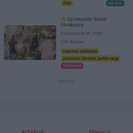
Film
Już dziś
Szczeciński Bazar
Smakoszy
9 sierpnia 2026, 10:00
OFF Marina
Imprezy cykliczne
Jarmarki, festyny, pchle targi
Darmowe
Artykuły
Miejsca