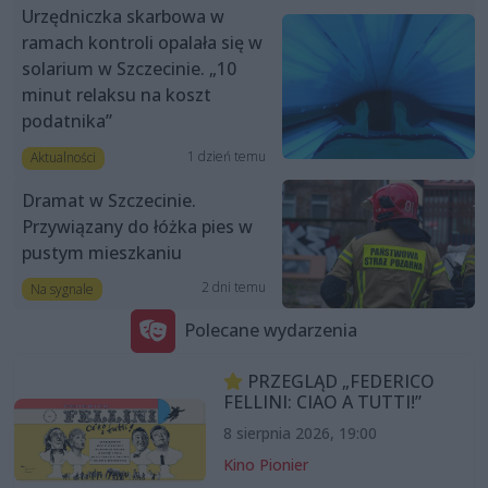
Urzędniczka skarbowa w
ramach kontroli opalała się w
solarium w Szczecinie. „10
minut relaksu na koszt
podatnika”
1 dzień temu
Aktualności
Dramat w Szczecinie.
Przywiązany do łóżka pies w
pustym mieszkaniu
2 dni temu
Na sygnale
Polecane wydarzenia
PRZEGLĄD „FEDERICO
FELLINI: CIAO A TUTTI!”
8 sierpnia 2026, 19:00
Kino Pionier