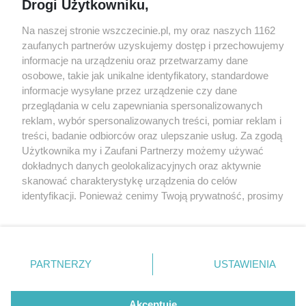
Drogi Użytkowniku,
targi
Redakcja
Wernisaże
Specjalny koncert z okazji
Na naszej stronie wszczecinie.pl, my oraz naszych 1162
20. urodzin portalu
zaufanych partnerów uzyskujemy dostęp i przechowujemy
Więcej
wSzczecinie.pl
informacje na urządzeniu oraz przetwarzamy dane
osobowe, takie jak unikalne identyfikatory, standardowe
Regulamin konkursów
informacje wysyłane przez urządzenie czy dane
śniadaniówka "Hej
przeglądania w celu zapewniania spersonalizowanych
Szczecin! Jest piątek!"
reklam, wybór spersonalizowanych treści, pomiar reklam i
treści, badanie odbiorców oraz ulepszanie usług. Za zgodą
Użytkownika my i Zaufani Partnerzy możemy używać
dokładnych danych geolokalizacyjnych oraz aktywnie
Partnerzy
skanować charakterystykę urządzenia do celów
Praca Szczecin
identyfikacji. Ponieważ cenimy Twoją prywatność, prosimy
o zgodę na korzystanie z tych technologii poprzez
the:protocol
kliknięcie „Akceptuję”. Zgoda jest dobrowolna i zawsze
POZASzczecin.pl
możesz ją zmienić/wycofać klikając przycisk ustawień
prywatności znajdujący się w lewym dolnym rogu strony
PARTNERZY
USTAWIENIA
. Niektóre rodzaje przetwarzania danych nie wymagają
zgody użytkownika, ale masz prawo sprzeciwić się
© 2026 wSzczecinie.pl
takiemu przetwarzaniu. Preferencje będą miały
Akceptuję