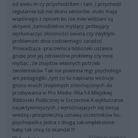
od wielu m-cy przychodziłam i tam ,i przychodź
regularnie lub nie skoro seniorów .mało mają
wspólnego z opisem bo nie miłe widziani są
aktywni ,samodzielnie myślący ,próbujący
wytłumaczyć złożoności świata czy zwykłym
problemom dnia codziennego zaradzić
Prowadząca -pracownica biblioteki ustawia
grupę pod jej zdrowotne problemy czy inne
myśląc , że znajdzie własnych potrzeb
zwolenników Tak nie powinna mgr psychologii
ani pedagogiki ,tym co tu napisano wtóruje
grono moich znajomych zniechęconych do
przebywania w Pro Media -filia 54 Miejskiej
Biblioteki Publicznej w Szczecinie.A wykluczanie
najaktywniejszych ,i wyróżniających się swoją
wiedzą i prospołeczną ustawą uczestników bo..
psychopatka jedna z drugą zakompleksione
baby tak chcą to skandal !!!
Zgłoś do moderacji