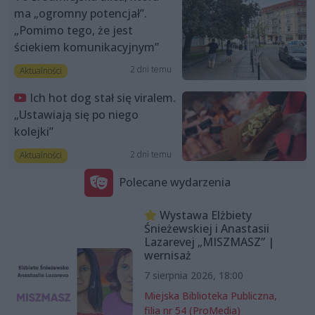
ma „ogromny potencjał”.
„Pomimo tego, że jest
ściekiem komunikacyjnym”
2 dni temu
Aktualności
Ich hot dog stał się viralem.
„Ustawiają się po niego
kolejki”
2 dni temu
Aktualności
Polecane wydarzenia
Wystawa Elżbiety
Śnieżewskiej i Anastasii
Lazarevej „MISZMASZ” |
wernisaż
7 sierpnia 2026, 18:00
Miejska Biblioteka Publiczna,
filia nr 54 (ProMedia)