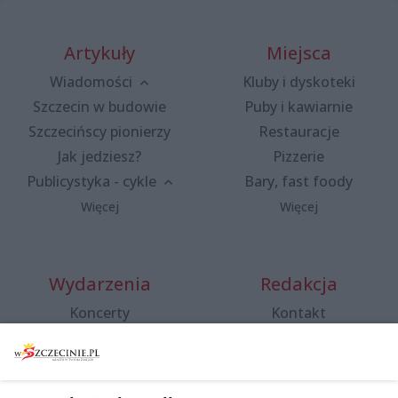
Artykuły
Miejsca
Wiadomości
Kluby i dyskoteki
Szczecin w budowie
Puby i kawiarnie
Szczecińscy pionierzy
Restauracje
Jak jedziesz?
Pizzerie
Publicystyka - cykle
Bary, fast foody
Więcej
Więcej
Wydarzenia
Redakcja
Koncerty
Kontakt
Warsztaty
Regulamin i polityka
prywatności
Spacery i oprowadzania
Reklama
Jarmarki, festyny, pchle