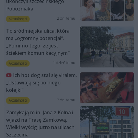
ukończyli szczecińskiego
Pobożniaka
2 dni temu
Aktualności
To śródmiejska ulica, która
ma „ogromny potencjał”.
„Pomimo tego, że jest
ściekiem komunikacyjnym”
1 dzień temu
Aktualności
Ich hot dog stał się viralem.
„Ustawiają się po niego
kolejki”
2 dni temu
Aktualności
Zamykają m.in. Jana z Kolna i
wjazd na Trasę Zamkową.
Wielki wyścig jutro na ulicach
Szczecina