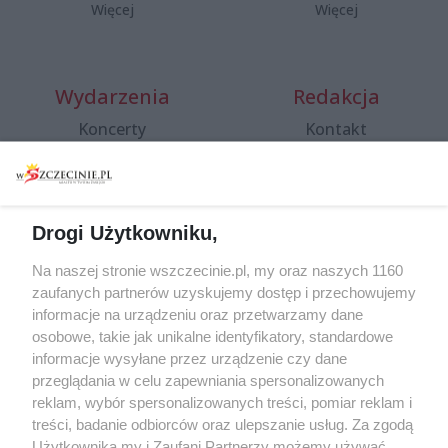
Więcej
Więcej
Wydarzenia
Redakcja
Koncerty
Kontakt
Warsztaty
Regulamin i polityka
prywatności
Spacery i oprowadzania
Reklama
Jarmarki, festyny, pchle
Drogi Użytkowniku,
targi
Redakcja
Wernisaże
Specjalny koncert z okazji
Na naszej stronie wszczecinie.pl, my oraz naszych 1160
20. urodzin portalu
zaufanych partnerów uzyskujemy dostęp i przechowujemy
Więcej
wSzczecinie.pl
informacje na urządzeniu oraz przetwarzamy dane
osobowe, takie jak unikalne identyfikatory, standardowe
Regulamin konkursów
informacje wysyłane przez urządzenie czy dane
śniadaniówka "Hej
przeglądania w celu zapewniania spersonalizowanych
Szczecin! Jest piątek!"
reklam, wybór spersonalizowanych treści, pomiar reklam i
treści, badanie odbiorców oraz ulepszanie usług. Za zgodą
Użytkownika my i Zaufani Partnerzy możemy używać