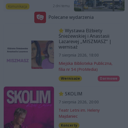
2 dni temu
Komunikacja
Polecane wydarzenia
Wystawa Elżbiety
Śnieżewskiej i Anastasii
Lazarevej „MISZMASZ” |
wernisaż
7 sierpnia 2026, 18:00
Miejska Biblioteka Publiczna,
filia nr 54 (ProMedia)
Wernisaże
Darmowe
SKOLIM
7 sierpnia 2026, 20:00
Teatr Letni im. Heleny
Majdaniec
Koncerty