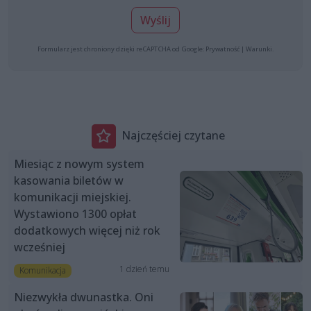
Wyślij
Formularz jest chroniony dzięki reCAPTCHA od Google:
Prywatność
|
Warunki
.
Najczęściej czytane
Miesiąc z nowym system
kasowania biletów w
komunikacji miejskiej.
Wystawiono 1300 opłat
dodatkowych więcej niż rok
wcześniej
1 dzień temu
Komunikacja
Niezwykła dwunastka. Oni