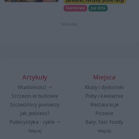
Jarmarki, festyny, pchle targi
Darmowe
Już dziś
Artykuły
Miejsca
Wiadomości
Kluby i dyskoteki
Szczecin w budowie
Puby i kawiarnie
Szczecińscy pionierzy
Restauracje
Jak jedziesz?
Pizzerie
Publicystyka - cykle
Bary, fast foody
Więcej
Więcej