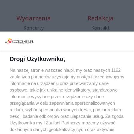
Wydarzenia
Redakcja
Koncerty
Kontakt
Warsztaty
Regulamin i polityka
prywatności
Spacery i oprowadzania
Reklama
Jarmarki, festyny, pchle
Drogi Użytkowniku,
targi
Redakcja
Wernisaże
Specjalny koncert z okazji
Na naszej stronie wszczecinie.pl, my oraz naszych 1162
20. urodzin portalu
zaufanych partnerów uzyskujemy dostęp i przechowujemy
Więcej
wSzczecinie.pl
informacje na urządzeniu oraz przetwarzamy dane
osobowe, takie jak unikalne identyfikatory, standardowe
Regulamin konkursów
informacje wysyłane przez urządzenie czy dane
śniadaniówka "Hej
przeglądania w celu zapewniania spersonalizowanych
Szczecin! Jest piątek!"
reklam, wybór spersonalizowanych treści, pomiar reklam i
treści, badanie odbiorców oraz ulepszanie usług. Za zgodą
Użytkownika my i Zaufani Partnerzy możemy używać
dokładnych danych geolokalizacyjnych oraz aktywnie
Partnerzy