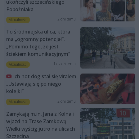
ukończyli szczecińskiego
Pobożniaka
2 dni temu
Aktualności
To śródmiejska ulica, która
ma „ogromny potencjał”.
„Pomimo tego, że jest
ściekiem komunikacyjnym”
1 dzień temu
Aktualności
Ich hot dog stał się viralem.
„Ustawiają się po niego
kolejki”
2 dni temu
Aktualności
Zamykają m.in. Jana z Kolna i
wjazd na Trasę Zamkową.
Wielki wyścig jutro na ulicach
Szczecina