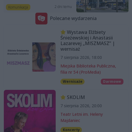
2 dni temu
Komunikacja
Polecane wydarzenia
Wystawa Elżbiety
Śnieżewskiej i Anastasii
Lazarevej „MISZMASZ” |
wernisaż
7 sierpnia 2026, 18:00
Miejska Biblioteka Publiczna,
filia nr 54 (ProMedia)
Wernisaże
Darmowe
SKOLIM
7 sierpnia 2026, 20:00
Teatr Letni im. Heleny
Majdaniec
Koncerty