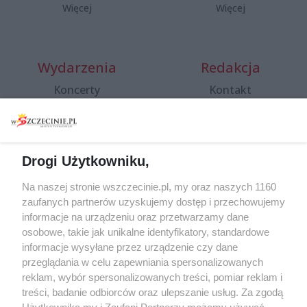
Więcej
Więcej
Wydarzenia
Redakcja
Koncerty
Kontakt
Warsztaty
Regulamin i polityka
prywatności
Spacery i oprowadzania
Reklama
Jarmarki, festyny, pchle
Drogi Użytkowniku,
targi
Redakcja
Wernisaże
Specjalny koncert z okazji
Na naszej stronie wszczecinie.pl, my oraz naszych 1160
20. urodzin portalu
zaufanych partnerów uzyskujemy dostęp i przechowujemy
Więcej
wSzczecinie.pl
informacje na urządzeniu oraz przetwarzamy dane
osobowe, takie jak unikalne identyfikatory, standardowe
Regulamin konkursów
informacje wysyłane przez urządzenie czy dane
śniadaniówka "Hej
przeglądania w celu zapewniania spersonalizowanych
Szczecin! Jest piątek!"
reklam, wybór spersonalizowanych treści, pomiar reklam i
treści, badanie odbiorców oraz ulepszanie usług. Za zgodą
Użytkownika my i Zaufani Partnerzy możemy używać