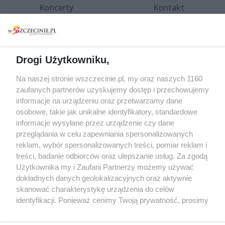
Koncerty
Kontakt
Warsztaty
Regulamin i polityka
prywatności
Spacery i oprowadzania
Reklama
Jarmarki, festyny, pchle
Drogi Użytkowniku,
targi
Redakcja
Wernisaże
Specjalny koncert z okazji
Na naszej stronie wszczecinie.pl, my oraz naszych 1160
20. urodzin portalu
zaufanych partnerów uzyskujemy dostęp i przechowujemy
Więcej
wSzczecinie.pl
informacje na urządzeniu oraz przetwarzamy dane
osobowe, takie jak unikalne identyfikatory, standardowe
Regulamin konkursów
informacje wysyłane przez urządzenie czy dane
śniadaniówka "Hej
przeglądania w celu zapewniania spersonalizowanych
Szczecin! Jest piątek!"
reklam, wybór spersonalizowanych treści, pomiar reklam i
treści, badanie odbiorców oraz ulepszanie usług. Za zgodą
Użytkownika my i Zaufani Partnerzy możemy używać
dokładnych danych geolokalizacyjnych oraz aktywnie
Partnerzy
skanować charakterystykę urządzenia do celów
Praca Szczecin
identyfikacji. Ponieważ cenimy Twoją prywatność, prosimy
o zgodę na korzystanie z tych technologii poprzez
the:protocol
kliknięcie „Akceptuję”. Zgoda jest dobrowolna i zawsze