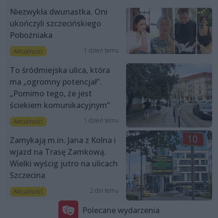
Niezwykła dwunastka. Oni
ukończyli szczecińskiego
Pobożniaka
1 dzień temu
Aktualności
To śródmiejska ulica, która
ma „ogromny potencjał”.
„Pomimo tego, że jest
ściekiem komunikacyjnym”
1 dzień temu
Aktualności
Zamykają m.in. Jana z Kolna i
wjazd na Trasę Zamkową.
Wielki wyścig jutro na ulicach
Szczecina
2 dni temu
Aktualności
Polecane wydarzenia