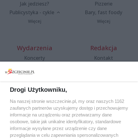
Jak jedziesz?
Pizzerie
Publicystyka - cykle
Bary, fast foody
Więcej
Więcej
Wydarzenia
Redakcja
Koncerty
Kontakt
Warsztaty
Regulamin i polityka
prywatności
Spacery i oprowadzania
Reklama
Jarmarki, festyny, pchle
Drogi Użytkowniku,
targi
Redakcja
Wernisaże
Specjalny koncert z okazji
Na naszej stronie wszczecinie.pl, my oraz naszych 1162
20. urodzin portalu
zaufanych partnerów uzyskujemy dostęp i przechowujemy
Więcej
wSzczecinie.pl
informacje na urządzeniu oraz przetwarzamy dane
osobowe, takie jak unikalne identyfikatory, standardowe
Regulamin konkursów
informacje wysyłane przez urządzenie czy dane
śniadaniówka "Hej
przeglądania w celu zapewniania spersonalizowanych
Szczecin! Jest piątek!"