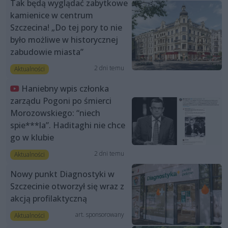
Tak będą wyglądać zabytkowe
kamienice w centrum
Szczecina! „Do tej pory to nie
było możliwe w historycznej
zabudowie miasta”
2 dni temu
Aktualności
Haniebny wpis członka
zarządu Pogoni po śmierci
Morozowskiego: “niech
spie***la”. Haditaghi nie chce
go w klubie
2 dni temu
Aktualności
Nowy punkt Diagnostyki w
Szczecinie otworzył się wraz z
akcją profilaktyczną
art. sponsorowany
Aktualności