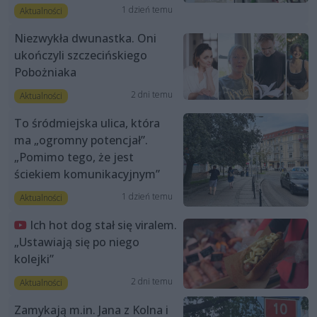
1 dzień temu
Aktualności
Niezwykła dwunastka. Oni
ukończyli szczecińskiego
Pobożniaka
2 dni temu
Aktualności
To śródmiejska ulica, która
ma „ogromny potencjał”.
„Pomimo tego, że jest
ściekiem komunikacyjnym”
1 dzień temu
Aktualności
Ich hot dog stał się viralem.
„Ustawiają się po niego
kolejki”
2 dni temu
Aktualności
Zamykają m.in. Jana z Kolna i