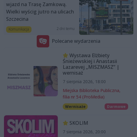
wjazd na Trasę Zamkową.
Wielki wyścig jutro na ulicach
Szczecina
2 dni temu
Komunikacja
Polecane wydarzenia
Wystawa Elżbiety
Śnieżewskiej i Anastasii
Lazarevej „MISZMASZ” |
wernisaż
7 sierpnia 2026, 18:00
Miejska Biblioteka Publiczna,
filia nr 54 (ProMedia)
Wernisaże
Darmowe
SKOLIM
7 sierpnia 2026, 20:00