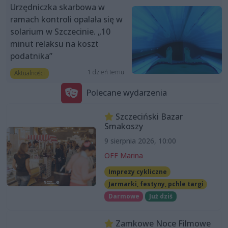
Urzędniczka skarbowa w
ramach kontroli opalała się w
solarium w Szczecinie. „10
minut relaksu na koszt
podatnika”
1 dzień temu
Aktualności
Polecane wydarzenia
Szczeciński Bazar
Smakoszy
9 sierpnia 2026, 10:00
OFF Marina
Imprezy cykliczne
Jarmarki, festyny, pchle targi
Darmowe
Już dziś
Zamkowe Noce Filmowe