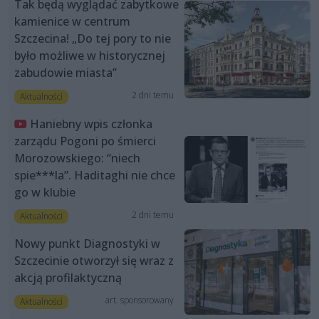
Tak będą wyglądać zabytkowe
kamienice w centrum
Szczecina! „Do tej pory to nie
było możliwe w historycznej
zabudowie miasta”
2 dni temu
Aktualności
Haniebny wpis członka
zarządu Pogoni po śmierci
Morozowskiego: “niech
spie***la”. Haditaghi nie chce
go w klubie
2 dni temu
Aktualności
Nowy punkt Diagnostyki w
Szczecinie otworzył się wraz z
akcją profilaktyczną
art. sponsorowany
Aktualności