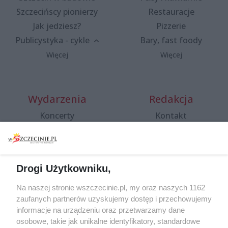
Szczecińscy pionierzy
Restauracje
Jak jedziesz?
Pizzerie
Publicystyka - cykle
Bary, fast foody
Więcej
Więcej
Wydarzenia
Redakcja
Koncerty
Kontakt
Warsztaty
Regulamin i polityka
prywatności
Spacery i oprowadzania
Reklama
Jarmarki, festyny, pchle
Drogi Użytkowniku,
targi
Redakcja
Wernisaże
Specjalny koncert z okazji
Na naszej stronie wszczecinie.pl, my oraz naszych 1162
20. urodzin portalu
zaufanych partnerów uzyskujemy dostęp i przechowujemy
Więcej
wSzczecinie.pl
informacje na urządzeniu oraz przetwarzamy dane
osobowe, takie jak unikalne identyfikatory, standardowe
Regulamin konkursów