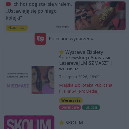
Ich hot dog stał się viralem.
„Ustawiają się po niego
kolejki”
2 dni temu
Aktualności
Polecane wydarzenia
Wystawa Elżbiety
Śnieżewskiej i Anastasii
Lazarevej „MISZMASZ” |
wernisaż
7 sierpnia 2026, 18:00
Miejska Biblioteka Publiczna,
filia nr 54 (ProMedia)
Wernisaże
Darmowe
Już dziś
SKOLIM