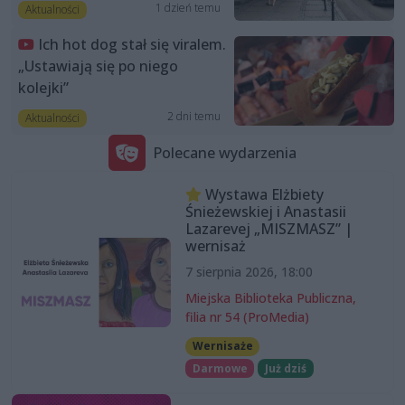
1 dzień temu
Aktualności
Ich hot dog stał się viralem.
„Ustawiają się po niego
kolejki”
2 dni temu
Aktualności
Polecane wydarzenia
Wystawa Elżbiety
Śnieżewskiej i Anastasii
Lazarevej „MISZMASZ” |
wernisaż
7 sierpnia 2026, 18:00
Miejska Biblioteka Publiczna,
filia nr 54 (ProMedia)
Wernisaże
Darmowe
Już dziś