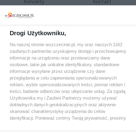
Koncerty
Kontakt
Warsztaty
Regulamin i polityka
prywatności
Spacery i oprowadzania
Reklama
Jarmarki, festyny, pchle
Drogi Użytkowniku,
targi
Redakcja
Wernisaże
Specjalny koncert z okazji
Na naszej stronie wszczecinie.pl, my oraz naszych 1162
20. urodzin portalu
zaufanych partnerów uzyskujemy dostęp i przechowujemy
Więcej
wSzczecinie.pl
informacje na urządzeniu oraz przetwarzamy dane
osobowe, takie jak unikalne identyfikatory, standardowe
Regulamin konkursów
informacje wysyłane przez urządzenie czy dane
śniadaniówka "Hej
przeglądania w celu zapewniania spersonalizowanych
Szczecin! Jest piątek!"
reklam, wybór spersonalizowanych treści, pomiar reklam i
treści, badanie odbiorców oraz ulepszanie usług. Za zgodą
Użytkownika my i Zaufani Partnerzy możemy używać
dokładnych danych geolokalizacyjnych oraz aktywnie
Partnerzy
skanować charakterystykę urządzenia do celów
Praca Szczecin
identyfikacji. Ponieważ cenimy Twoją prywatność, prosimy
o zgodę na korzystanie z tych technologii poprzez
the:protocol
kliknięcie „Akceptuję”. Zgoda jest dobrowolna i zawsze
POZASzczecin.pl