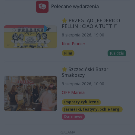
Polecane wydarzenia
PRZEGLĄD „FEDERICO
FELLINI: CIAO A TUTTI!”
8 sierpnia 2026, 19:00
Kino Pionier
Film
Już dziś
Szczeciński Bazar
Smakoszy
9 sierpnia 2026, 10:00
OFF Marina
Imprezy cykliczne
Jarmarki, festyny, pchle targi
Darmowe