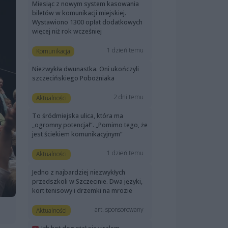
Miesiąc z nowym system kasowania
biletów w komunikacji miejskiej.
Wystawiono 1300 opłat dodatkowych
więcej niż rok wcześniej
1 dzień temu
Komunikacja
Niezwykła dwunastka. Oni ukończyli
szczecińskiego Pobożniaka
2 dni temu
Aktualności
To śródmiejska ulica, która ma
„ogromny potencjał”. „Pomimo tego, że
jest ściekiem komunikacyjnym”
1 dzień temu
Aktualności
Jedno z najbardziej niezwykłych
przedszkoli w Szczecinie. Dwa języki,
kort tenisowy i drzemki na mrozie
art. sponsorowany
Aktualności