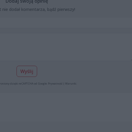
Dodaj swoją opinię
t nie dodał komentarza, bądź pierwszy!
Wyślij
roniony dzięki reCAPTCHA od Google:
Prywatność
|
Warunki
.