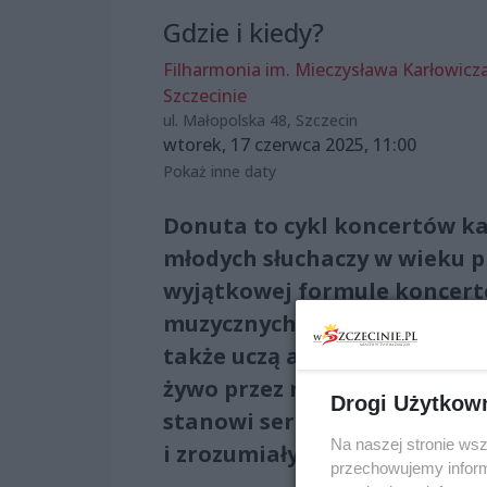
Gdzie i kiedy?
Filharmonia im. Mieczysława Karłowicz
Szczecinie
ul. Małopolska 48, Szczecin
wtorek, 17 czerwca 2025, 11:00
Pokaż inne daty
Donuta to cykl koncertów ka
młodych słuchaczy w wieku p
wyjątkowej formule koncert
muzycznych podróżach, które
także uczą aktywnego słucha
żywo przez muzyków Filharmo
Drogi Użytkow
stanowi serce tych wydarzeń,
Na naszej stronie ws
i zrozumiały dla najmłodszyc
przechowujemy informa