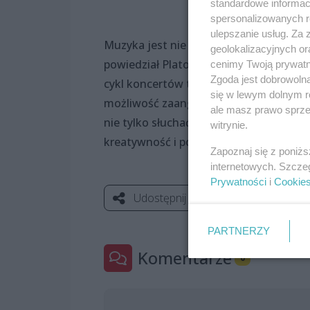
standardowe informac
spersonalizowanych re
ulepszanie usług. Za
Muzyka jest nie tylko przyjemnością, a
geolokalizacyjnych or
powiedział Platon: Muzyka to dusza wsz
cenimy Twoją prywatno
Zgoda jest dobrowoln
cykl koncertów to nie tylko świetna ok
się w lewym dolnym r
możliwość zaangażowania się w aktywn
ale masz prawo sprzec
nie tylko słuchać muzyki, ale również 
witrynie.
kreatywność i pomagają im zrozumieć r
Zapoznaj się z poniż
internetowych. Szcze
Prywatności
i
Cookie
Udostępnij
PARTNERZY
Komentarze
0