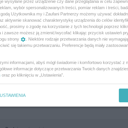
je wysyłane przez urządzenie czy dane przeglądania w celu zapewn
klam, wybór spersonalizowanych treści, pomiar reklam i treści, bad
 zgodą Użytkownika my i Zaufani Partnerzy możemy używać dokład
le także narzędziem w stymulowaniu rozwoju dzieci. Jak
az aktywnie skanować charakterystykę urządzenia do celów identyfi
echświata, skrzydła umysłu, lot wyobraźni i wszelkie życie.
ść, prosimy o zgodę na korzystanie z tych technologii poprzez klikn
a i zawsze możesz ją zmienić/wycofać klikając przycisk ustawień pr
azja, by rozwinąć w dzieciach zamiłowanie do muzyki, ale ta
ogu strony
. Niektóre rodzaje przetwarzania danych nie wymagaj
e zabawy oparte na wybranym repertuarze. Dzieci mają sz
iwić się takiemu przetwarzaniu. Preferencje będą miały zastosowania
uczestniczyć w zabawach muzycznych, które stymulują ich
óżne aspekty sztuki dźwięku.
szymi informacjami, abyś mógł świadomie i komfortowo korzystać z
gółowe informacje dotyczące przetwarzania Twoich danych znajdzi
s
oraz po kliknięciu w „Ustawienia”.
USTAWIENIA