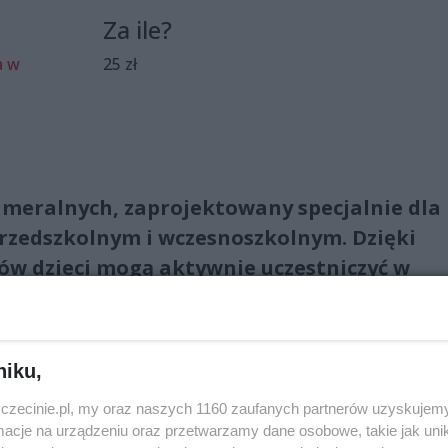
Za ile?
a w
25 zł
meralnych, zaprojektowany specjalnie dla
rzedszkolnym i wczesnoszkolnym. Dzięki
ów dzieci mogą aktywnie uczestniczyć w
 nie tylko wzbogacają ich doświadczenia, a
nia i wrażliwości na dźwięki. Muzyka grana
nii im. Mieczysława Karłowicza w Szczecin
niku,
 łącząc teorię z praktyką w sposób przystę
zczecinie.pl, my oraz naszych 1160 zaufanych partnerów uzyskujemy
h.
cje na urządzeniu oraz przetwarzamy dane osobowe, takie jak unika