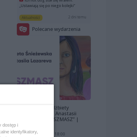
Ich hot dog stał się viralem.
„Ustawiają się po niego kolejki”
2 dni temu
Aktualności
Polecane wydarzenia
le
 na
Wystawa Elżbiety
ie
Śnieżewskiej i Anastasii
pny
Lazarevej „MISZMASZ” |
wernisaż
 dostęp i
lne identyfikatory,
7 sierpnia 2026, 18:00