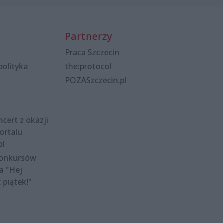
Partnerzy
Praca Szczecin
polityka
the:protocol
POZASzczecin.pl
cert z okazji
ortalu
pl
konkursów
a "Hej
t piątek!"