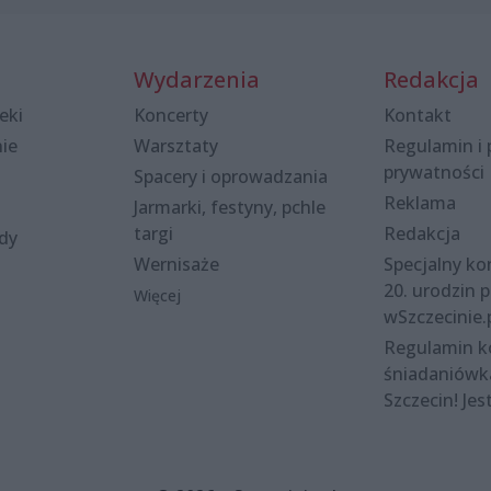
Wydarzenia
Redakcja
eki
Koncerty
Kontakt
nie
Warsztaty
Regulamin i 
prywatności
Spacery i oprowadzania
Reklama
Jarmarki, festyny, pchle
targi
Redakcja
ody
Wernisaże
Specjalny kon
20. urodzin p
Więcej
wSzczecinie.
Regulamin 
śniadaniówk
Szczecin! Jes