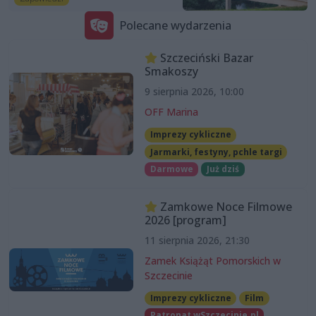
Polecane wydarzenia
Szczeciński Bazar
Smakoszy
9 sierpnia 2026, 10:00
OFF Marina
Imprezy cykliczne
Jarmarki, festyny, pchle targi
Darmowe
Już dziś
Zamkowe Noce Filmowe
2026 [program]
11 sierpnia 2026, 21:30
Zamek Książąt Pomorskich w
Szczecinie
Imprezy cykliczne
Film
Patronat wSzczecinie.pl