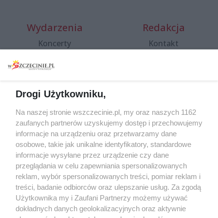
Wydarzenia
Redakcja
Koncerty
Kontakt
Warsztaty
Regulamin i polityka
prywatności
Spacery i oprowadzania
Reklama
Jarmarki, festyny, pchle
Drogi Użytkowniku,
targi
Redakcja
Wernisaże
Specjalny koncert z okazji
Na naszej stronie wszczecinie.pl, my oraz naszych 1162
20. urodzin portalu
zaufanych partnerów uzyskujemy dostęp i przechowujemy
Więcej
wSzczecinie.pl
informacje na urządzeniu oraz przetwarzamy dane
osobowe, takie jak unikalne identyfikatory, standardowe
Regulamin konkursów
informacje wysyłane przez urządzenie czy dane
śniadaniówka "Hej
przeglądania w celu zapewniania spersonalizowanych
Szczecin! Jest piątek!"
reklam, wybór spersonalizowanych treści, pomiar reklam i
treści, badanie odbiorców oraz ulepszanie usług. Za zgodą
Użytkownika my i Zaufani Partnerzy możemy używać
dokładnych danych geolokalizacyjnych oraz aktywnie
Partnerzy