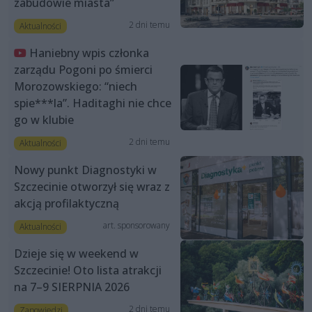
zabudowie miasta”
2 dni temu
Aktualności
Haniebny wpis członka
zarządu Pogoni po śmierci
Morozowskiego: “niech
spie***la”. Haditaghi nie chce
go w klubie
2 dni temu
Aktualności
Nowy punkt Diagnostyki w
Szczecinie otworzył się wraz z
akcją profilaktyczną
art. sponsorowany
Aktualności
Dzieje się w weekend w
Szczecinie! Oto lista atrakcji
na 7–9 SIERPNIA 2026
2 dni temu
Zapowiedzi