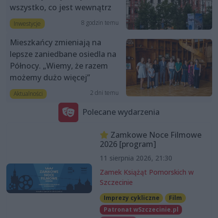
wszystko, co jest wewnątrz
8 godzin temu
Inwestycje
Mieszkańcy zmieniają na
lepsze zaniedbane osiedla na
Północy. „Wiemy, że razem
możemy dużo więcej”
2 dni temu
Aktualności
Polecane wydarzenia
Zamkowe Noce Filmowe
2026 [program]
11 sierpnia 2026, 21:30
Zamek Książąt Pomorskich w
Szczecinie
Imprezy cykliczne
Film
Patronat wSzczecinie.pl