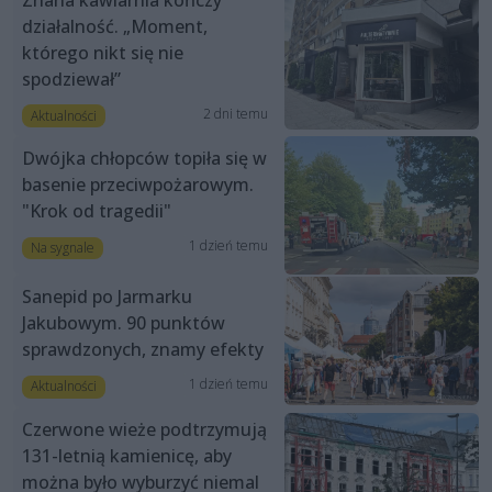
działalność. „Moment,
którego nikt się nie
spodziewał”
2 dni temu
Aktualności
Dwójka chłopców topiła się w
basenie przeciwpożarowym.
"Krok od tragedii"
1 dzień temu
Na sygnale
Sanepid po Jarmarku
Jakubowym. 90 punktów
sprawdzonych, znamy efekty
1 dzień temu
Aktualności
Czerwone wieże podtrzymują
131-letnią kamienicę, aby
można było wyburzyć niemal