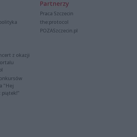
Partnerzy
Praca Szczecin
polityka
the:protocol
POZASzczecin.pl
cert z okazji
ortalu
pl
konkursów
a "Hej
t piątek!"