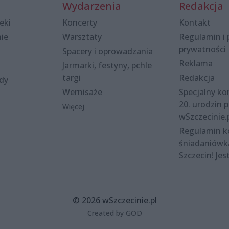
Wydarzenia
Redakcja
eki
Koncerty
Kontakt
nie
Warsztaty
Regulamin i 
prywatności
Spacery i oprowadzania
Reklama
Jarmarki, festyny, pchle
targi
Redakcja
ody
Wernisaże
Specjalny kon
20. urodzin p
Więcej
wSzczecinie.
Regulamin 
śniadaniówk
Szczecin! Jes
© 2026 wSzczecinie.pl
Created by GOD