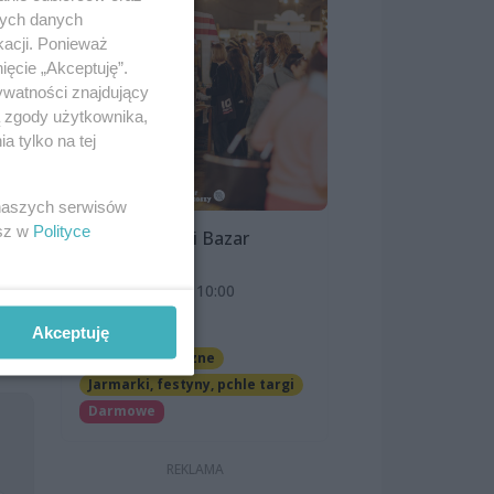
nych danych
kacji. Ponieważ
ięcie „Akceptuję”.
ywatności znajdujący
ą zgody użytkownika,
a
 tylko na tej
 naszych serwisów
esz w
Polityce
Szczeciński Bazar
Smakoszy
9 sierpnia 2026, 10:00
OFF Marina
Akceptuję
Imprezy cykliczne
Jarmarki, festyny, pchle targi
Darmowe