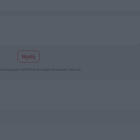
Wyślij
roniony dzięki reCAPTCHA od Google:
Prywatność
|
Warunki
.