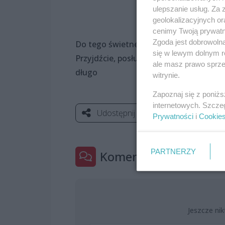
ulepszanie usług. Za
geolokalizacyjnych or
cenimy Twoją prywatno
Zgoda jest dobrowoln
Do tego świetne koktajle, dobre towar
się w lewym dolnym r
Przyjdźcie, posłuchajcie i dajcie się p
ale masz prawo sprzec
długo
witrynie.
Zapoznaj się z poniż
internetowych. Szcze
Udostępnij
Prywatności
i
Cookie
PARTNERZY
Komentarze
0
Jeszcze nik