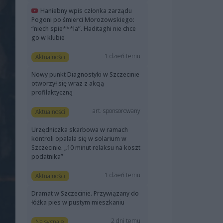
Haniebny wpis członka zarządu
Pogoni po śmierci Morozowskiego:
“niech spie***la”. Haditaghi nie chce
go w klubie
1 dzień temu
Aktualności
Nowy punkt Diagnostyki w Szczecinie
otworzył się wraz z akcją
profilaktyczną
art. sponsorowany
Aktualności
Urzędniczka skarbowa w ramach
kontroli opalała się w solarium w
Szczecinie. „10 minut relaksu na koszt
podatnika”
1 dzień temu
Aktualności
Dramat w Szczecinie. Przywiązany do
łóżka pies w pustym mieszkaniu
2 dni temu
Na sygnale