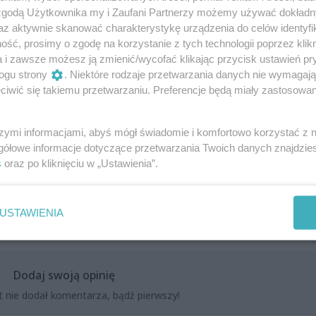
 zgodą Użytkownika my i Zaufani Partnerzy możemy używać dokład
az aktywnie skanować charakterystykę urządzenia do celów identyfi
ść, prosimy o zgodę na korzystanie z tych technologii poprzez klikn
a i zawsze możesz ją zmienić/wycofać klikając przycisk ustawień pr
zystwo i ten niepowtarzalny klimat Ogrodów Śródmieście.
ogu strony
. Niektóre rodzaje przetwarzania danych nie wymagaj
orwać muzyce, która sprawi, że ten wieczór zostanie z Wami n
iwić się takiemu przetwarzaniu. Preferencje będą miały zastosowania
szymi informacjami, abyś mógł świadomie i komfortowo korzystać z
gółowe informacje dotyczące przetwarzania Twoich danych znajdzi
s
oraz po kliknięciu w „Ustawienia”.
USTAWIENIA
Dodaj swoją opinię
t nie dodał komentarza, bądź pierwszy!