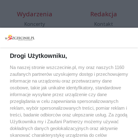
Wydarzenia
Redakcja
Koncerty
Kontakt
Warsztaty
Regulamin i polityka
prywatności
Spacery i oprowadzania
Reklama
Jarmarki, festyny, pchle
Drogi Użytkowniku,
targi
Redakcja
Wernisaże
Specjalny koncert z okazji
Na naszej stronie wszczecinie.pl, my oraz naszych 1160
20. urodzin portalu
zaufanych partnerów uzyskujemy dostęp i przechowujemy
Więcej
wSzczecinie.pl
informacje na urządzeniu oraz przetwarzamy dane
osobowe, takie jak unikalne identyfikatory, standardowe
Regulamin konkursów
informacje wysyłane przez urządzenie czy dane
śniadaniówka "Hej
przeglądania w celu zapewniania spersonalizowanych
Szczecin! Jest piątek!"
reklam, wybór spersonalizowanych treści, pomiar reklam i
treści, badanie odbiorców oraz ulepszanie usług. Za zgodą
Użytkownika my i Zaufani Partnerzy możemy używać
dokładnych danych geolokalizacyjnych oraz aktywnie
Partnerzy
skanować charakterystykę urządzenia do celów