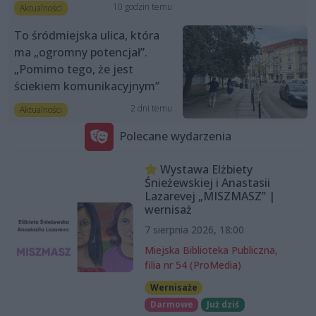
10 godzin temu
Aktualności
To śródmiejska ulica, która
ma „ogromny potencjał”.
„Pomimo tego, że jest
ściekiem komunikacyjnym”
2 dni temu
Aktualności
Polecane wydarzenia
Wystawa Elżbiety
Śnieżewskiej i Anastasii
Lazarevej „MISZMASZ” |
wernisaż
7 sierpnia 2026, 18:00
Miejska Biblioteka Publiczna,
filia nr 54 (ProMedia)
Wernisaże
Darmowe
Już dziś