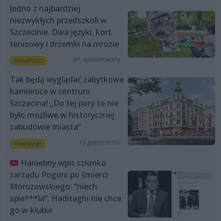
Jedno z najbardziej
niezwykłych przedszkoli w
Szczecinie. Dwa języki, kort
tenisowy i drzemki na mrozie
art. sponsorowany
Aktualności
Tak będą wyglądać zabytkowe
kamienice w centrum
Szczecina! „Do tej pory to nie
było możliwe w historycznej
zabudowie miasta”
15 godzin temu
Inwestycje
Haniebny wpis członka
zarządu Pogoni po śmierci
Morozowskiego: “niech
spie***la”. Haditaghi nie chce
go w klubie