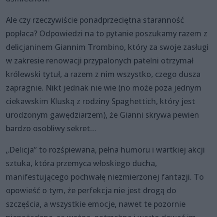
Ale czy rzeczywiście ponadprzeciętna staranność
popłaca? Odpowiedzi na to pytanie poszukamy razem z
delicjaninem Giannim Trombino, który za swoje zasługi
w zakresie renowacji przypalonych patelni otrzymał
królewski tytuł, a razem z nim wszystko, czego dusza
zapragnie. Nikt jednak nie wie (no może poza jednym
ciekawskim Kluską z rodziny Spaghettich, który jest
urodzonym gawędziarzem), że Gianni skrywa pewien
bardzo osobliwy sekret…
„Delicja” to rozśpiewana, pełna humoru i wartkiej akcji
sztuka, która przemyca włoskiego ducha,
manifestującego pochwałę niezmierzonej fantazji. To
opowieść o tym, że perfekcja nie jest drogą do
szczęścia, a wszystkie emocje, nawet te pozornie