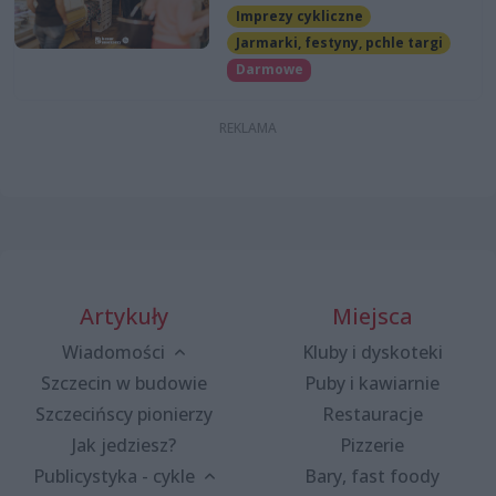
Imprezy cykliczne
Jarmarki, festyny, pchle targi
Darmowe
Artykuły
Miejsca
Wiadomości
Kluby i dyskoteki
Szczecin w budowie
Puby i kawiarnie
Szczecińscy pionierzy
Restauracje
Jak jedziesz?
Pizzerie
Publicystyka - cykle
Bary, fast foody