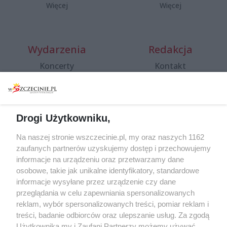
Więcej
Więcej
Wydarzenia
Redakcja
Koncerty
Kontakt
Warsztaty
Regulamin i polityka
prywatności
Spacery i oprowadzania
Reklama
Jarmarki, festyny, pchle
Drogi Użytkowniku,
targi
Redakcja
Wernisaże
Specjalny koncert z okazji
Na naszej stronie wszczecinie.pl, my oraz naszych 1162
20. urodzin portalu
zaufanych partnerów uzyskujemy dostęp i przechowujemy
Więcej
wSzczecinie.pl
informacje na urządzeniu oraz przetwarzamy dane
osobowe, takie jak unikalne identyfikatory, standardowe
Regulamin konkursów
informacje wysyłane przez urządzenie czy dane
śniadaniówka "Hej
przeglądania w celu zapewniania spersonalizowanych
Szczecin! Jest piątek!"
reklam, wybór spersonalizowanych treści, pomiar reklam i
treści, badanie odbiorców oraz ulepszanie usług. Za zgodą
Użytkownika my i Zaufani Partnerzy możemy używać