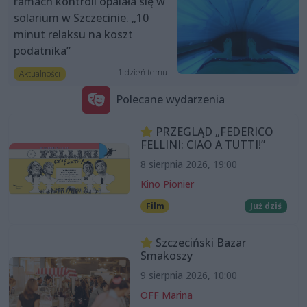
ramach kontroli opalała się w
solarium w Szczecinie. „10
minut relaksu na koszt
podatnika”
1 dzień temu
Aktualności
Polecane wydarzenia
PRZEGLĄD „FEDERICO
FELLINI: CIAO A TUTTI!”
8 sierpnia 2026, 19:00
Kino Pionier
Film
Już dziś
Szczeciński Bazar
Smakoszy
9 sierpnia 2026, 10:00
OFF Marina