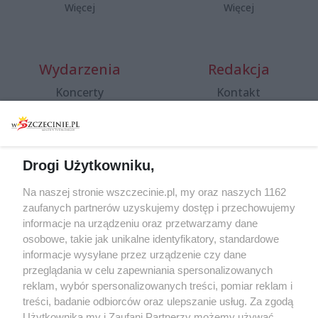
Więcej
Więcej
Wydarzenia
Redakcja
Koncerty
Kontakt
Warsztaty
Regulamin i polityka
prywatności
Spacery i oprowadzania
Reklama
Jarmarki, festyny, pchle
Drogi Użytkowniku,
targi
Redakcja
Wernisaże
Specjalny koncert z okazji
Na naszej stronie wszczecinie.pl, my oraz naszych 1162
20. urodzin portalu
zaufanych partnerów uzyskujemy dostęp i przechowujemy
Więcej
wSzczecinie.pl
informacje na urządzeniu oraz przetwarzamy dane
osobowe, takie jak unikalne identyfikatory, standardowe
Regulamin konkursów
informacje wysyłane przez urządzenie czy dane
śniadaniówka "Hej
przeglądania w celu zapewniania spersonalizowanych
Szczecin! Jest piątek!"
reklam, wybór spersonalizowanych treści, pomiar reklam i
treści, badanie odbiorców oraz ulepszanie usług. Za zgodą
Użytkownika my i Zaufani Partnerzy możemy używać