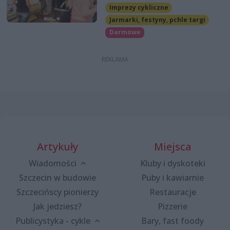
Imprezy cykliczne
Jarmarki, festyny, pchle targi
Darmowe
Artykuły
Miejsca
Wiadomości
Kluby i dyskoteki
Szczecin w budowie
Puby i kawiarnie
Szczecińscy pionierzy
Restauracje
Jak jedziesz?
Pizzerie
Publicystyka - cykle
Bary, fast foody