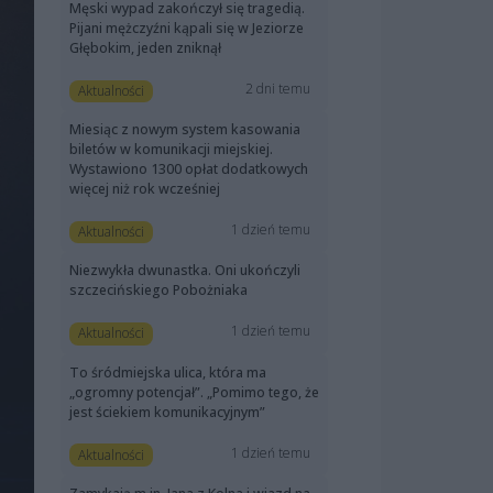
Męski wypad zakończył się tragedią.
Pijani mężczyźni kąpali się w Jeziorze
Głębokim, jeden zniknął
2 dni temu
Aktualności
Miesiąc z nowym system kasowania
biletów w komunikacji miejskiej.
Wystawiono 1300 opłat dodatkowych
więcej niż rok wcześniej
1 dzień temu
Aktualności
Niezwykła dwunastka. Oni ukończyli
szczecińskiego Pobożniaka
1 dzień temu
Aktualności
To śródmiejska ulica, która ma
„ogromny potencjał”. „Pomimo tego, że
jest ściekiem komunikacyjnym”
1 dzień temu
Aktualności