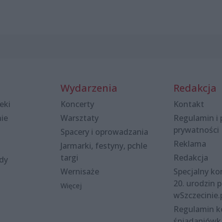
Wydarzenia
Redakcja
eki
Koncerty
Kontakt
nie
Warsztaty
Regulamin i 
prywatności
Spacery i oprowadzania
Reklama
Jarmarki, festyny, pchle
targi
Redakcja
ody
Wernisaże
Specjalny kon
20. urodzin p
Więcej
wSzczecinie.
Regulamin 
śniadaniówk