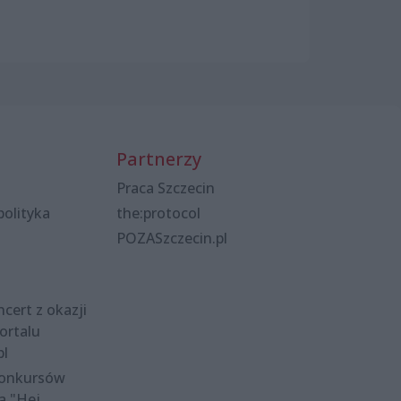
Partnerzy
Praca Szczecin
polityka
the:protocol
POZASzczecin.pl
cert z okazji
ortalu
pl
konkursów
a "Hej