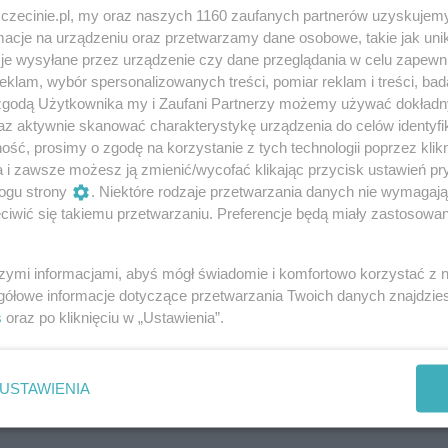
zczecinie.pl, my oraz naszych 1160 zaufanych partnerów uzyskujemy
cje na urządzeniu oraz przetwarzamy dane osobowe, takie jak unika
je wysyłane przez urządzenie czy dane przeglądania w celu zapewn
staranność popłaca? Odpowiedzi na to pytanie poszukamy r
klam, wybór spersonalizowanych treści, pomiar reklam i treści, bad
 za swoje zasługi w zakresie renowacji przypalonych pateln
 zgodą Użytkownika my i Zaufani Partnerzy możemy używać dokład
m wszystko, czego dusza zapragnie. Nikt jednak nie wie (no
az aktywnie skanować charakterystykę urządzenia do celów identyfi
ść, prosimy o zgodę na korzystanie z tych technologii poprzez klikn
rodziny Spaghettich, który jest urodzonym gawędziarzem)
a i zawsze możesz ją zmienić/wycofać klikając przycisk ustawień pr
 sekret…
ogu strony
. Niektóre rodzaje przetwarzania danych nie wymagaj
iwić się takiemu przetwarzaniu. Preferencje będą miały zastosowania
 i wartkiej akcji sztuka, która przemyca włoskiego ducha,
 fantazji. To opowieść o tym, że perfekcja nie jest drogą
szymi informacjami, abyś mógł świadomie i komfortowo korzystać z
e pozornie niepożądane, są ważne, potrzebne i warto dawać
gółowe informacje dotyczące przetwarzania Twoich danych znajdzi
s
oraz po kliknięciu w „Ustawienia”.
USTAWIENIA