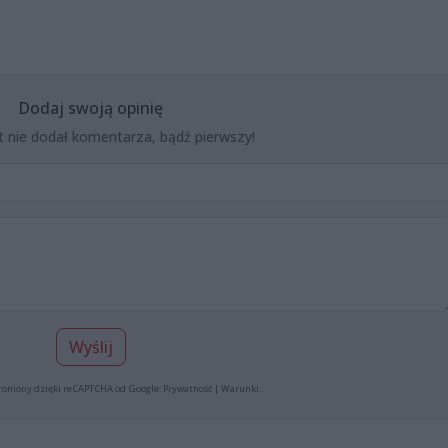
Dodaj swoją opinię
t nie dodał komentarza, bądź pierwszy!
Wyślij
roniony dzięki reCAPTCHA od Google:
Prywatność
|
Warunki
.