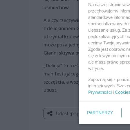
Na naszej stronie ws
uśmiechów.
przechowujemy informa
standardowe informac
Ale czy rzeczywiście ponadprzeciętna 
spersonalizowanych re
z delicjaninem Giannim Trombino, który
ulepszanie usług. Za
otrzymał królewski tytuł, a razem z ni
geolokalizacyjnych or
cenimy Twoją prywatno
może poza jednym ciekawskim Kluską z 
Zgoda jest dobrowoln
Gianni skrywa pewien bardzo osobliwy
się w lewym dolnym r
ale masz prawo sprzec
„Delicja” to rozśpiewana, pełna humoru
witrynie.
manifestującego pochwałę niezmierzonej
Zapoznaj się z poniż
szczęścia, a wszystkie emocje, nawet t
internetowych. Szcze
upust.
Prywatności
i
Cookie
PARTNERZY
Udostępnij