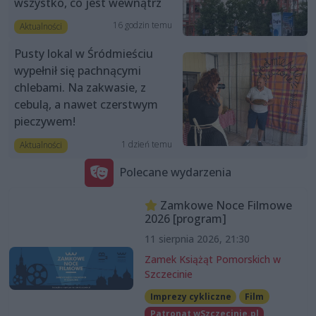
wszystko, co jest wewnątrz
16 godzin temu
Aktualności
Pusty lokal w Śródmieściu
wypełnił się pachnącymi
chlebami. Na zakwasie, z
cebulą, a nawet czerstwym
pieczywem!
1 dzień temu
Aktualności
Polecane wydarzenia
Zamkowe Noce Filmowe
2026 [program]
11 sierpnia 2026, 21:30
Zamek Książąt Pomorskich w
Szczecinie
Imprezy cykliczne
Film
Patronat wSzczecinie.pl