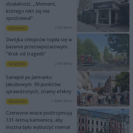
działalność. „Moment,
którego nikt się nie
spodziewał”
2 dni temu
Aktualności
Dwójka chłopców topiła się w
basenie przeciwpożarowym.
"Krok od tragedii"
2 dni temu
Na sygnale
Sanepid po Jarmarku
Jakubowym. 90 punktów
sprawdzonych, znamy efekty
1 dzień temu
Aktualności
Czerwone wieże podtrzymują
131-letnią kamienicę, aby
można było wyburzyć niemal