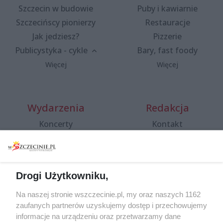
Szczecin w budowie
Puby i kawiarnie
Szczecińscy pionierzy
Restauracje
Jak jedziesz?
Pizzerie
Publicystyka - cykle
Bary, fast foody
Więcej
Więcej
Wydarzenia
Redakcja
Koncerty
Kontakt
Warsztaty
Regulamin i polityka
prywatności
Spacery i oprowadzania
Reklama
Jarmarki, festyny, pchle
Drogi Użytkowniku,
targi
Redakcja
Wernisaże
Specjalny koncert z okazji
Na naszej stronie wszczecinie.pl, my oraz naszych 1162
20. urodzin portalu
zaufanych partnerów uzyskujemy dostęp i przechowujemy
Więcej
wSzczecinie.pl
informacje na urządzeniu oraz przetwarzamy dane