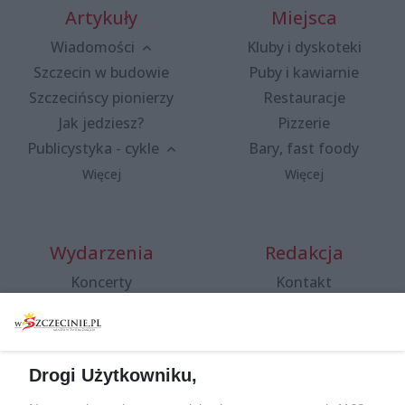
Artykuły
Miejsca
Wiadomości
Kluby i dyskoteki
Szczecin w budowie
Puby i kawiarnie
Szczecińscy pionierzy
Restauracje
Jak jedziesz?
Pizzerie
Publicystyka - cykle
Bary, fast foody
Więcej
Więcej
Wydarzenia
Redakcja
Koncerty
Kontakt
Warsztaty
Regulamin i polityka
prywatności
Spacery i oprowadzania
Reklama
Jarmarki, festyny, pchle
Drogi Użytkowniku,
targi
Redakcja