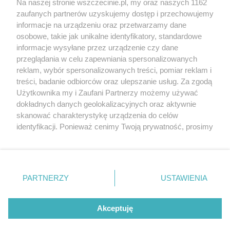
Wernisaże
Specjalny koncert z okazji
Na naszej stronie wszczecinie.pl, my oraz naszych 1162
20. urodzin portalu
zaufanych partnerów uzyskujemy dostęp i przechowujemy
Więcej
wSzczecinie.pl
informacje na urządzeniu oraz przetwarzamy dane
osobowe, takie jak unikalne identyfikatory, standardowe
Regulamin konkursów
informacje wysyłane przez urządzenie czy dane
śniadaniówka "Hej
przeglądania w celu zapewniania spersonalizowanych
Szczecin! Jest piątek!"
reklam, wybór spersonalizowanych treści, pomiar reklam i
treści, badanie odbiorców oraz ulepszanie usług. Za zgodą
Użytkownika my i Zaufani Partnerzy możemy używać
dokładnych danych geolokalizacyjnych oraz aktywnie
Partnerzy
skanować charakterystykę urządzenia do celów
Praca Szczecin
identyfikacji. Ponieważ cenimy Twoją prywatność, prosimy
o zgodę na korzystanie z tych technologii poprzez
the:protocol
kliknięcie „Akceptuję”. Zgoda jest dobrowolna i zawsze
POZASzczecin.pl
możesz ją zmienić/wycofać klikając przycisk ustawień
prywatności znajdujący się w lewym dolnym rogu strony
PARTNERZY
USTAWIENIA
. Niektóre rodzaje przetwarzania danych nie wymagają
zgody użytkownika, ale masz prawo sprzeciwić się
© 2026 wSzczecinie.pl
takiemu przetwarzaniu. Preferencje będą miały
Akceptuję
Created by GOD
zastosowania tylko na tej witrynie.