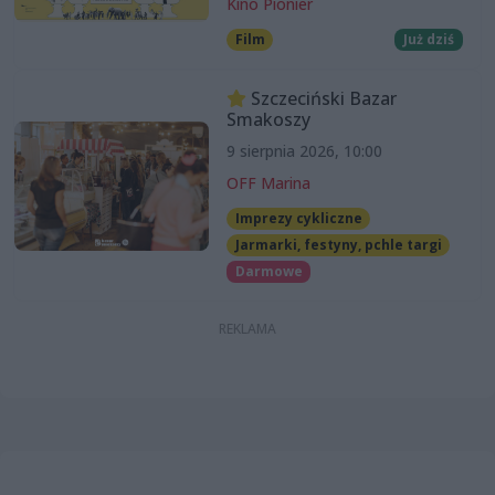
Kino Pionier
Film
Już dziś
Szczeciński Bazar
Smakoszy
9 sierpnia 2026, 10:00
OFF Marina
Imprezy cykliczne
Jarmarki, festyny, pchle targi
Darmowe