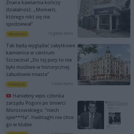
Znana kawiarnia kończy
działalność. „Moment,
którego nikt się nie
spodziewał”
16 godzin temu
Aktualności
Tak będą wyglądać zabytkowe
kamienice w centrum
Szczecina! „Do tej pory to nie
było możliwe w historycznej
zabudowie miasta”
1 dzień temu
Inwestycje
Haniebny wpis członka
zarządu Pogoni po śmierci
Morozowskiego: “niech
spie***la”. Haditaghi nie chce
go w klubie
1 dzień temu