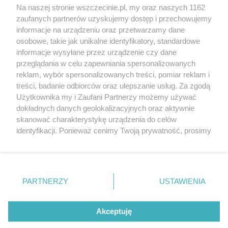
Wernisaże
Specjalny koncert z okazji
Na naszej stronie wszczecinie.pl, my oraz naszych 1162
20. urodzin portalu
zaufanych partnerów uzyskujemy dostęp i przechowujemy
Więcej
wSzczecinie.pl
informacje na urządzeniu oraz przetwarzamy dane
osobowe, takie jak unikalne identyfikatory, standardowe
Regulamin konkursów
informacje wysyłane przez urządzenie czy dane
śniadaniówka "Hej
przeglądania w celu zapewniania spersonalizowanych
Szczecin! Jest piątek!"
reklam, wybór spersonalizowanych treści, pomiar reklam i
treści, badanie odbiorców oraz ulepszanie usług. Za zgodą
Użytkownika my i Zaufani Partnerzy możemy używać
dokładnych danych geolokalizacyjnych oraz aktywnie
Partnerzy
skanować charakterystykę urządzenia do celów
Praca Szczecin
identyfikacji. Ponieważ cenimy Twoją prywatność, prosimy
o zgodę na korzystanie z tych technologii poprzez
the:protocol
kliknięcie „Akceptuję”. Zgoda jest dobrowolna i zawsze
POZASzczecin.pl
możesz ją zmienić/wycofać klikając przycisk ustawień
prywatności znajdujący się w lewym dolnym rogu strony
PARTNERZY
USTAWIENIA
. Niektóre rodzaje przetwarzania danych nie wymagają
zgody użytkownika, ale masz prawo sprzeciwić się
© 2026 wSzczecinie.pl
takiemu przetwarzaniu. Preferencje będą miały
Akceptuję
Created by GOD
zastosowania tylko na tej witrynie.