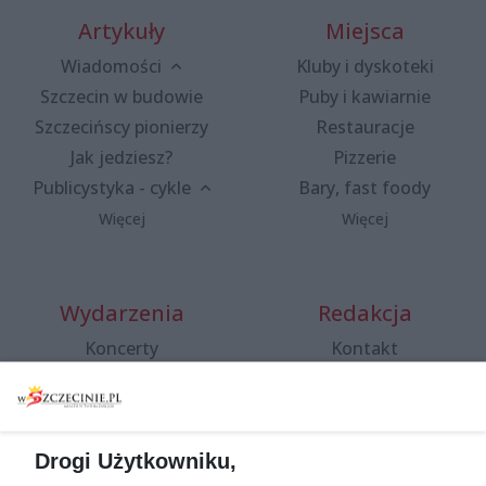
Artykuły
Miejsca
Wiadomości
Kluby i dyskoteki
Szczecin w budowie
Puby i kawiarnie
Szczecińscy pionierzy
Restauracje
Jak jedziesz?
Pizzerie
Publicystyka - cykle
Bary, fast foody
Więcej
Więcej
Wydarzenia
Redakcja
Koncerty
Kontakt
Warsztaty
Regulamin i polityka
prywatności
Spacery i oprowadzania
Reklama
Jarmarki, festyny, pchle
Drogi Użytkowniku,
targi
Redakcja