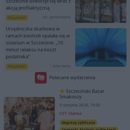
Szczecinie otworzył się wraz z
akcją profilaktyczną
art. sponsorowany
Aktualności
Urzędniczka skarbowa w
ramach kontroli opalała się w
solarium w Szczecinie. „10
minut relaksu na koszt
podatnika”
1 dzień temu
Aktualności
Polecane wydarzenia
Szczeciński Bazar
Smakoszy
9 sierpnia 2026, 10:00
OFF Marina
Imprezy cykliczne
Jarmarki, festyny, pchle targi