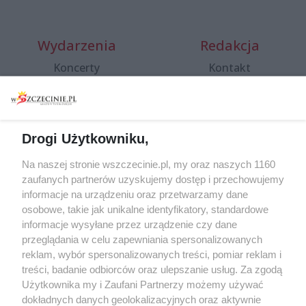
Wydarzenia
Redakcja
Koncerty
Kontakt
Warsztaty
Regulamin i polityka
prywatności
Spacery i oprowadzania
Reklama
Jarmarki, festyny, pchle
Drogi Użytkowniku,
targi
Redakcja
Wernisaże
Specjalny koncert z okazji
Na naszej stronie wszczecinie.pl, my oraz naszych 1160
20. urodzin portalu
zaufanych partnerów uzyskujemy dostęp i przechowujemy
Więcej
wSzczecinie.pl
informacje na urządzeniu oraz przetwarzamy dane
osobowe, takie jak unikalne identyfikatory, standardowe
Regulamin konkursów
informacje wysyłane przez urządzenie czy dane
śniadaniówka "Hej
przeglądania w celu zapewniania spersonalizowanych
Szczecin! Jest piątek!"
reklam, wybór spersonalizowanych treści, pomiar reklam i
treści, badanie odbiorców oraz ulepszanie usług. Za zgodą
Użytkownika my i Zaufani Partnerzy możemy używać
dokładnych danych geolokalizacyjnych oraz aktywnie
Partnerzy