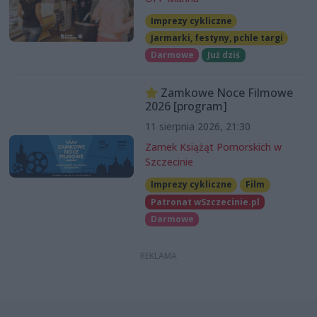
Imprezy cykliczne
Jarmarki, festyny, pchle targi
Darmowe
Już dziś
Zamkowe Noce Filmowe
2026 [program]
11 sierpnia 2026, 21:30
Zamek Książąt Pomorskich w
Szczecinie
Imprezy cykliczne
Film
Patronat wSzczecinie.pl
Darmowe