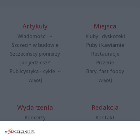
Artykuły
Miejsca
Wiadomości
Kluby i dyskoteki
Szczecin w budowie
Puby i kawiarnie
Szczecińscy pionierzy
Restauracje
Jak jedziesz?
Pizzerie
Publicystyka - cykle
Bary, fast foody
Więcej
Więcej
Wydarzenia
Redakcja
Koncerty
Kontakt
Warsztaty
Regulamin i polityka
prywatności
Spacery i oprowadzania