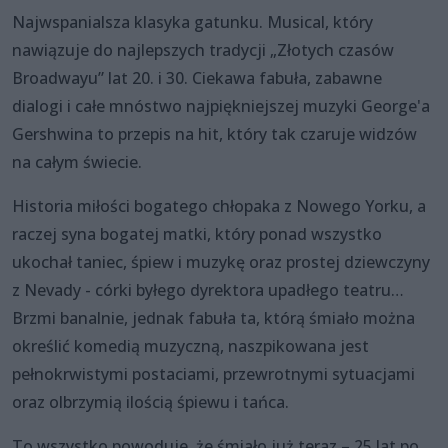
Najwspanialsza klasyka gatunku. Musical, który
nawiązuje do najlepszych tradycji „Złotych czasów
Broadwayu” lat 20. i 30. Ciekawa fabuła, zabawne
dialogi i całe mnóstwo najpiękniejszej muzyki George'a
Gershwina to przepis na hit, który tak czaruje widzów
na całym świecie.
Historia miłości bogatego chłopaka z Nowego Yorku, a
raczej syna bogatej matki, który ponad wszystko
ukochał taniec, śpiew i muzykę oraz prostej dziewczyny
z Nevady - córki byłego dyrektora upadłego teatru…
Brzmi banalnie, jednak fabuła ta, którą śmiało można
określić komedią muzyczną, naszpikowana jest
pełnokrwistymi postaciami, przewrotnymi sytuacjami
oraz olbrzymią ilością śpiewu i tańca.
To wszystko powoduje, że śmiało już teraz – 25 lat po