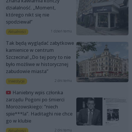
Znana kawiarnia kończy
działalność. „Moment,
którego nikt się nie
spodziewał”
1 dzień temu
Aktualności
Tak będą wyglądać zabytkowe
kamienice w centrum
Szczecina! „Do tej pory to nie
było możliwe w historycznej
zabudowie miasta”
2 dni temu
Inwestycje
Haniebny wpis członka
zarządu Pogoni po śmierci
Morozowskiego: “niech
spie***la”. Haditaghi nie chce
go w klubie
2 dni temu
Aktualności