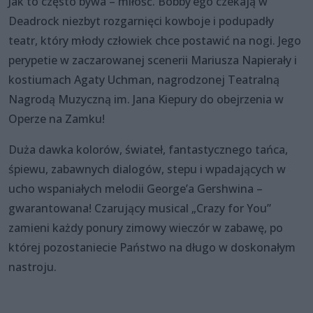
Jak to często bywa – miłość. Bobby’ego czekają w
Deadrock niezbyt rozgarnięci kowboje i podupadły
teatr, który młody człowiek chce postawić na nogi. Jego
perypetie w zaczarowanej scenerii Mariusza Napierały i
kostiumach Agaty Uchman, nagrodzonej Teatralną
Nagrodą Muzyczną im. Jana Kiepury do obejrzenia w
Operze na Zamku!
Duża dawka kolorów, świateł, fantastycznego tańca,
śpiewu, zabawnych dialogów, stepu i wpadających w
ucho wspaniałych melodii George’a Gershwina –
gwarantowana! Czarujący musical „Crazy for You”
zamieni każdy ponury zimowy wieczór w zabawę, po
której pozostaniecie Państwo na długo w doskonałym
nastroju.