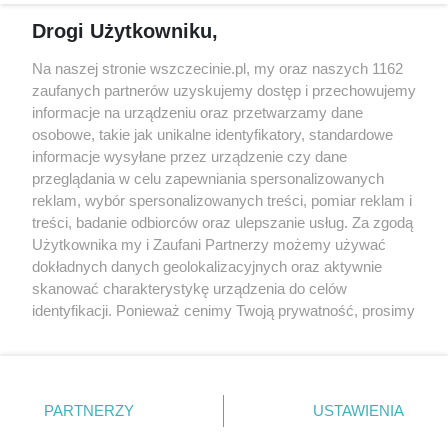
Reklama
Jarmarki, festyny, pchle
Drogi Użytkowniku,
targi
Redakcja
Wernisaże
Specjalny koncert z okazji
Na naszej stronie wszczecinie.pl, my oraz naszych 1162
20. urodzin portalu
zaufanych partnerów uzyskujemy dostęp i przechowujemy
Więcej
wSzczecinie.pl
informacje na urządzeniu oraz przetwarzamy dane
osobowe, takie jak unikalne identyfikatory, standardowe
Regulamin konkursów
informacje wysyłane przez urządzenie czy dane
śniadaniówka "Hej
przeglądania w celu zapewniania spersonalizowanych
Szczecin! Jest piątek!"
reklam, wybór spersonalizowanych treści, pomiar reklam i
treści, badanie odbiorców oraz ulepszanie usług. Za zgodą
Użytkownika my i Zaufani Partnerzy możemy używać
dokładnych danych geolokalizacyjnych oraz aktywnie
Partnerzy
skanować charakterystykę urządzenia do celów
Praca Szczecin
identyfikacji. Ponieważ cenimy Twoją prywatność, prosimy
o zgodę na korzystanie z tych technologii poprzez
the:protocol
kliknięcie „Akceptuję”. Zgoda jest dobrowolna i zawsze
POZASzczecin.pl
możesz ją zmienić/wycofać klikając przycisk ustawień
prywatności znajdujący się w lewym dolnym rogu strony
PARTNERZY
USTAWIENIA
. Niektóre rodzaje przetwarzania danych nie wymagają
zgody użytkownika, ale masz prawo sprzeciwić się