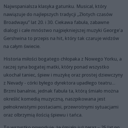
Najwspanialsza klasyka gatunku. Musical, który
nawiązuje do najlepszych tradycji „Złotych czasów
Broadwayu” lat 20. i 30. Ciekawa fabuła, zabawne
dialogi i całe mnóstwo najpiękniejszej muzyki George'a
Gershwina to przepis na hit, który tak czaruje widzów
na całym świecie.
Historia miłości bogatego chłopaka z Nowego Yorku, a
raczej syna bogatej matki, który ponad wszystko
ukochał taniec, śpiew i muzykę oraz prostej dziewczyny
z Nevady - córki byłego dyrektora upadłego teatru…
Brzmi banalnie, jednak fabuła ta, którą śmiało można
określić komedią muzyczną, naszpikowana jest
pełnokrwistymi postaciami, przewrotnymi sytuacjami
oraz olbrzymią ilością śpiewu i tańca.
To wszystko powoduje, że śmiało już teraz – 25 lat po