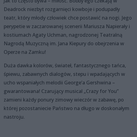
Jak to często bywa – miłość. Bobby’ego czekają w
Deadrock niezbyt rozgarnięci kowboje i podupadły
teatr, który młody człowiek chce postawić na nogi. Jego
perypetie w zaczarowanej scenerii Mariusza Napierały i
kostiumach Agaty Uchman, nagrodzonej Teatralną
Nagrodą Muzyczną im. Jana Kiepury do obejrzenia w
Operze na Zamku!
Duża dawka kolorów, świateł, fantastycznego tańca,
śpiewu, zabawnych dialogów, stepu i wpadających w
ucho wspaniałych melodii George’a Gershwina –
gwarantowana! Czarujący musical „Crazy for You”
zamieni każdy ponury zimowy wieczór w zabawę, po
której pozostaniecie Państwo na długo w doskonałym
nastroju.