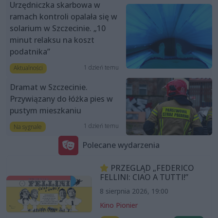
Urzędniczka skarbowa w
ramach kontroli opalała się w
solarium w Szczecinie. „10
minut relaksu na koszt
podatnika”
1 dzień temu
Aktualności
Dramat w Szczecinie.
Przywiązany do łóżka pies w
pustym mieszkaniu
1 dzień temu
Na sygnale
Polecane wydarzenia
PRZEGLĄD „FEDERICO
FELLINI: CIAO A TUTTI!”
8 sierpnia 2026, 19:00
Kino Pionier