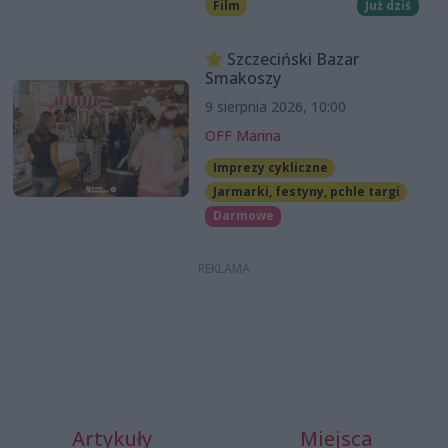
Film
Już dziś
Szczeciński Bazar
Smakoszy
9 sierpnia 2026, 10:00
OFF Marina
Imprezy cykliczne
Jarmarki, festyny, pchle targi
Darmowe
Artykuły
Miejsca