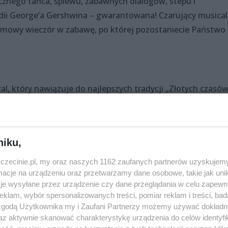
cznego tańca, śpiewu, zabawnych dialogów, stepu i
ii George’a Gershwina – gwarantowana! Czarujący musical
zimowy wieczór w zabawę, po której pozostaniecie Państwo
l, który nawiązuje do najlepszych tradycji „Złotych czasó
a, zabawne dialogi i całe mnóstwo najpiękniejszej muzyki
który tak czaruje widzów na całym świecie.
owego Yorku, a raczej syna bogatej matki, który ponad
niku,
ę oraz prostej dziewczyny z Nevady - córki byłego dyrektor
zczecinie.pl, my oraz naszych 1162 zaufanych partnerów uzyskujemy
ak fabuła ta, którą śmiało można określić komedią muzyczn
cje na urządzeniu oraz przetwarzamy dane osobowe, takie jak unika
aciami, przewrotnymi sytuacjami oraz olbrzymią ilością śp
je wysyłane przez urządzenie czy dane przeglądania w celu zapewn
klam, wybór spersonalizowanych treści, pomiar reklam i treści, bad
 zgodą Użytkownika my i Zaufani Partnerzy możemy używać dokład
az aktywnie skanować charakterystykę urządzenia do celów identyfi
raz – 25 lat po premierze światowej możemy uznać dzieło b