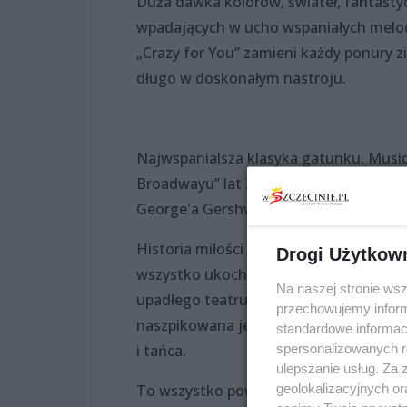
Duża dawka kolorów, świateł, fantasty
wpadających w ucho wspaniałych melod
„Crazy for You” zamieni każdy ponury 
długo w doskonałym nastroju.
Najwspanialsza klasyka gatunku. Musica
Broadwayu” lat 20. i 30. Ciekawa fabuł
George'a Gershwina to przepis na hit, 
Historia miłości bogatego chłopaka z N
Drogi Użytkow
wszystko ukochał taniec, śpiew i muzyk
Na naszej stronie ws
upadłego teatru… Brzmi banalnie, jedn
przechowujemy informa
naszpikowana jest pełnokrwistymi post
standardowe informac
spersonalizowanych re
i tańca.
ulepszanie usług. Za
geolokalizacyjnych or
To wszystko powoduje, że śmiało już te