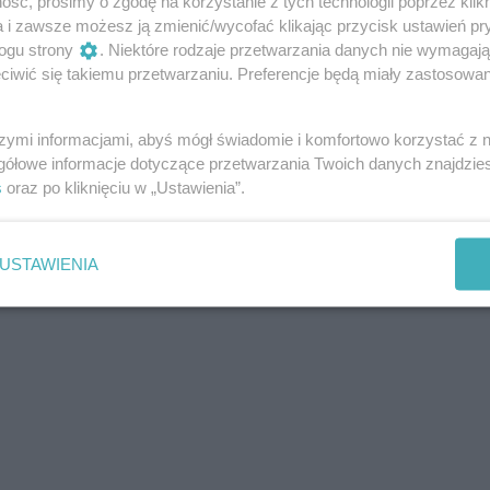
ść, prosimy o zgodę na korzystanie z tych technologii poprzez klikn
autorem tekstów piosenek) za ponadczasowe i jedno z
a i zawsze możesz ją zmienić/wycofać klikając przycisk ustawień pr
wych w historii. Dlatego z przyjemnością zapraszamy Pań
ogu strony
. Niektóre rodzaje przetwarzania danych nie wymagaj
cy spektaklu czekają wraz z solistami, orkiestrą, tancerzami
iwić się takiemu przetwarzaniu. Preferencje będą miały zastosowania
wybranymi w drodze ogólnopolskiego castingu. Franz Schub
zy mają w sercu muzykę i uśmiech na ustach". Crazy for You
szymi informacjami, abyś mógł świadomie i komfortowo korzystać z
 przygotowujemy je specjalnie dla Państwa!
gółowe informacje dotyczące przetwarzania Twoich danych znajdzi
s
oraz po kliknięciu w „Ustawienia”.
USTAWIENIA
k