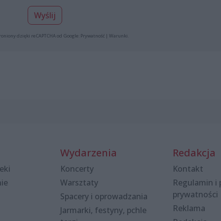
Wyślij
roniony dzięki reCAPTCHA od Google:
Prywatność
|
Warunki
.
Wydarzenia
Redakcja
eki
Koncerty
Kontakt
nie
Warsztaty
Regulamin i 
prywatności
Spacery i oprowadzania
Reklama
Jarmarki, festyny, pchle