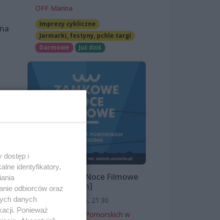
OFF Marina
Imprezy cykliczne
 na
Jarmarki, festyny, pchle targi
Darmowe
Już dziś
w
a
 dostęp i
ą,
lne identyfikatory,
iewu
Zamkowe Noce Filmowe
iania
2026 [program]
anie odbiorców oraz
nych danych
11 sierpnia 2026, 21:30
kacji. Ponieważ
raci
Zamek Książąt Pomorskich w