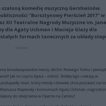
a szaloną komedię muzyczną Gershwinów.
ubliczności "Bursztynowy Pierścień 2017" w
raz XII Teatralne Nagrody Muzyczne im. Jan
my dla Agaty Uchman i Macieja Glazy dla
stałych formach tanecznych za układy step
enia broadwayowskie neony, blichtr Nowego Yorku i pienią
wód? Jak to często bywa – miłość. Bobby’ego czekają w
 podupadły teatr, który młody człowiek chce postawić na no
i Mariusza Napierały i kostiumach Agaty Uchman, nagrodzo
Kiepury do obejrzenia w Operze na Zamku!