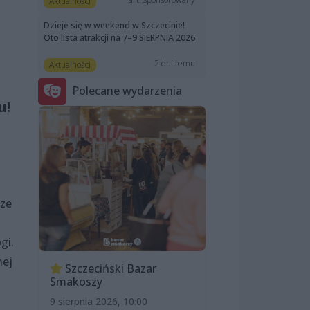
Aktualności
Dzieje się w weekend w Szczecinie!
Oto lista atrakcji na 7–9 SIERPNIA 2026
a
2 dni temu
Aktualności
Polecane wydarzenia
u!
dze
gi.
nej
Szczeciński Bazar
Smakoszy
9 sierpnia 2026, 10:00