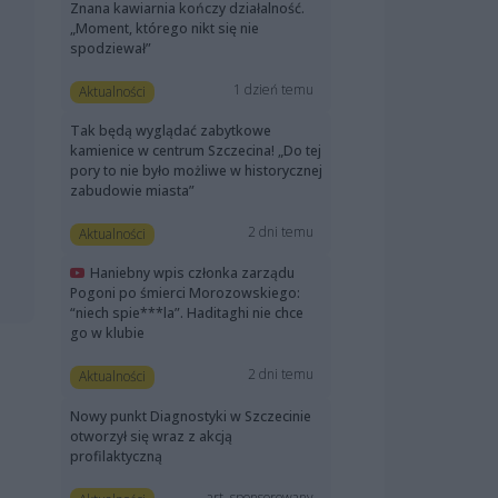
Znana kawiarnia kończy działalność.
„Moment, którego nikt się nie
spodziewał”
1 dzień temu
Aktualności
Tak będą wyglądać zabytkowe
kamienice w centrum Szczecina! „Do tej
pory to nie było możliwe w historycznej
zabudowie miasta”
2 dni temu
Aktualności
Haniebny wpis członka zarządu
Pogoni po śmierci Morozowskiego:
“niech spie***la”. Haditaghi nie chce
go w klubie
2 dni temu
Aktualności
Nowy punkt Diagnostyki w Szczecinie
otworzył się wraz z akcją
profilaktyczną
art. sponsorowany