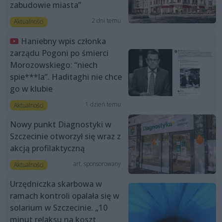
zabudowie miasta”
2 dni temu
Aktualności
Haniebny wpis członka
zarządu Pogoni po śmierci
Morozowskiego: “niech
spie***la”. Haditaghi nie chce
go w klubie
1 dzień temu
Aktualności
Nowy punkt Diagnostyki w
Szczecinie otworzył się wraz z
akcją profilaktyczną
art. sponsorowany
Aktualności
Urzędniczka skarbowa w
ramach kontroli opalała się w
solarium w Szczecinie. „10
minut relaksu na koszt