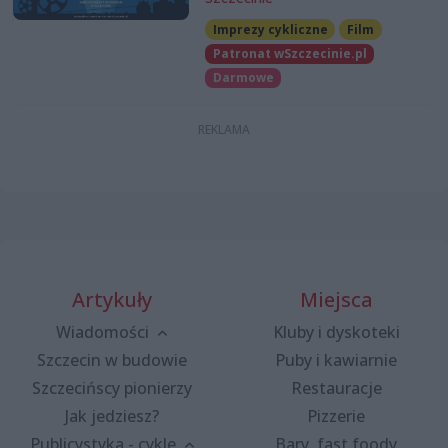
Imprezy cykliczne
Film
Patronat wSzczecinie.pl
Darmowe
Artykuły
Miejsca
Wiadomości
Kluby i dyskoteki
Szczecin w budowie
Puby i kawiarnie
Szczecińscy pionierzy
Restauracje
Jak jedziesz?
Pizzerie
Publicystyka - cykle
Bary, fast foody