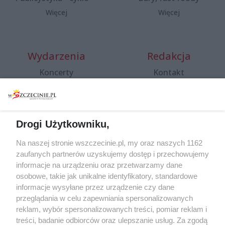
Więcej
Więcej
Wydarzenia
Redakcja
Koncerty
Kontakt
Warsztaty
Regulamin i polityka
prywatności
Spacery i oprowadzania
Reklama
Jarmarki, festyny, pchle
Drogi Użytkowniku,
targi
Redakcja
Wernisaże
Specjalny koncert z okazji
Na naszej stronie wszczecinie.pl, my oraz naszych 1162
20. urodzin portalu
zaufanych partnerów uzyskujemy dostęp i przechowujemy
Więcej
wSzczecinie.pl
informacje na urządzeniu oraz przetwarzamy dane
osobowe, takie jak unikalne identyfikatory, standardowe
Regulamin konkursów
informacje wysyłane przez urządzenie czy dane
śniadaniówka "Hej
przeglądania w celu zapewniania spersonalizowanych
Szczecin! Jest piątek!"
reklam, wybór spersonalizowanych treści, pomiar reklam i
treści, badanie odbiorców oraz ulepszanie usług. Za zgodą