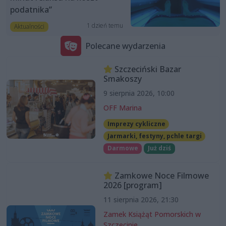
podatnika”
1 dzień temu
Aktualności
Polecane wydarzenia
Szczeciński Bazar
Smakoszy
9 sierpnia 2026, 10:00
OFF Marina
Imprezy cykliczne
Jarmarki, festyny, pchle targi
Darmowe
Już dziś
Zamkowe Noce Filmowe
2026 [program]
11 sierpnia 2026, 21:30
Zamek Książąt Pomorskich w
Szczecinie