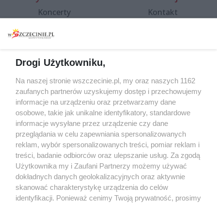
Koncerty
Kontakt
Warsztaty
Regulamin i polityka
prywatności
Spacery i oprowadzania
Reklama
Jarmarki, festyny, pchle
Drogi Użytkowniku,
targi
Redakcja
Wernisaże
Specjalny koncert z okazji
Na naszej stronie wszczecinie.pl, my oraz naszych 1162
20. urodzin portalu
zaufanych partnerów uzyskujemy dostęp i przechowujemy
Więcej
wSzczecinie.pl
informacje na urządzeniu oraz przetwarzamy dane
osobowe, takie jak unikalne identyfikatory, standardowe
Regulamin konkursów
informacje wysyłane przez urządzenie czy dane
śniadaniówka "Hej
przeglądania w celu zapewniania spersonalizowanych
Szczecin! Jest piątek!"
reklam, wybór spersonalizowanych treści, pomiar reklam i
treści, badanie odbiorców oraz ulepszanie usług. Za zgodą
Użytkownika my i Zaufani Partnerzy możemy używać
dokładnych danych geolokalizacyjnych oraz aktywnie
Partnerzy
skanować charakterystykę urządzenia do celów
Praca Szczecin
identyfikacji. Ponieważ cenimy Twoją prywatność, prosimy
o zgodę na korzystanie z tych technologii poprzez
the:protocol