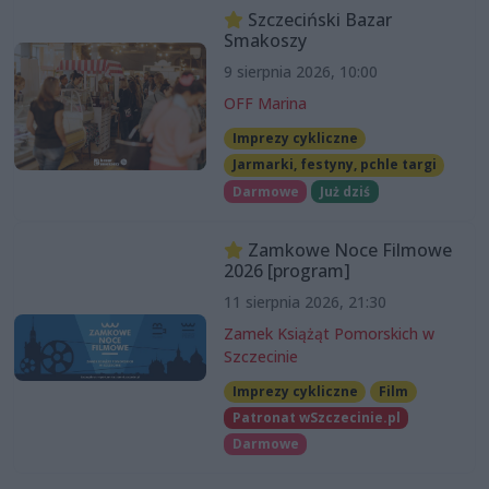
Szczeciński Bazar
Smakoszy
9 sierpnia 2026, 10:00
OFF Marina
Imprezy cykliczne
Jarmarki, festyny, pchle targi
Darmowe
Już dziś
Zamkowe Noce Filmowe
2026 [program]
11 sierpnia 2026, 21:30
Zamek Książąt Pomorskich w
Szczecinie
Imprezy cykliczne
Film
Patronat wSzczecinie.pl
Darmowe