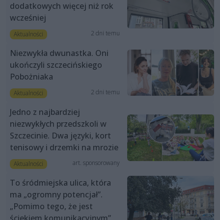
dodatkowych więcej niż rok
wcześniej
2 dni temu
Aktualności
Niezwykła dwunastka. Oni
ukończyli szczecińskiego
Pobożniaka
2 dni temu
Aktualności
Jedno z najbardziej
niezwykłych przedszkoli w
Szczecinie. Dwa języki, kort
tenisowy i drzemki na mrozie
art. sponsorowany
Aktualności
To śródmiejska ulica, która
ma „ogromny potencjał”.
„Pomimo tego, że jest
ściekiem komunikacyjnym”