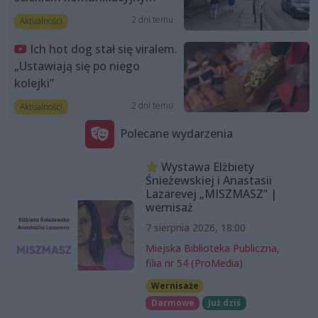
2 dni temu
Aktualności
Ich hot dog stał się viralem.
„Ustawiają się po niego
kolejki”
2 dni temu
Aktualności
Polecane wydarzenia
Wystawa Elżbiety
Śnieżewskiej i Anastasii
Lazarevej „MISZMASZ” |
wernisaż
7 sierpnia 2026, 18:00
Miejska Biblioteka Publiczna,
filia nr 54 (ProMedia)
Wernisaże
Darmowe
Już dziś