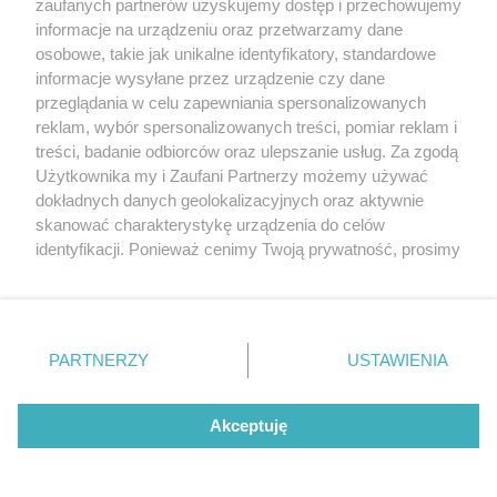
20. urodzin portalu
zaufanych partnerów uzyskujemy dostęp i przechowujemy
Więcej
wSzczecinie.pl
informacje na urządzeniu oraz przetwarzamy dane
osobowe, takie jak unikalne identyfikatory, standardowe
Regulamin konkursów
informacje wysyłane przez urządzenie czy dane
śniadaniówka "Hej
przeglądania w celu zapewniania spersonalizowanych
Szczecin! Jest piątek!"
reklam, wybór spersonalizowanych treści, pomiar reklam i
treści, badanie odbiorców oraz ulepszanie usług. Za zgodą
Użytkownika my i Zaufani Partnerzy możemy używać
dokładnych danych geolokalizacyjnych oraz aktywnie
Partnerzy
skanować charakterystykę urządzenia do celów
Praca Szczecin
identyfikacji. Ponieważ cenimy Twoją prywatność, prosimy
o zgodę na korzystanie z tych technologii poprzez
the:protocol
kliknięcie „Akceptuję”. Zgoda jest dobrowolna i zawsze
POZASzczecin.pl
możesz ją zmienić/wycofać klikając przycisk ustawień
prywatności znajdujący się w lewym dolnym rogu strony
PARTNERZY
USTAWIENIA
. Niektóre rodzaje przetwarzania danych nie wymagają
zgody użytkownika, ale masz prawo sprzeciwić się
© 2026 wSzczecinie.pl
takiemu przetwarzaniu. Preferencje będą miały
Akceptuję
Created by GOD
zastosowania tylko na tej witrynie.
Zapoznaj się z poniższymi informacjami, abyś mógł