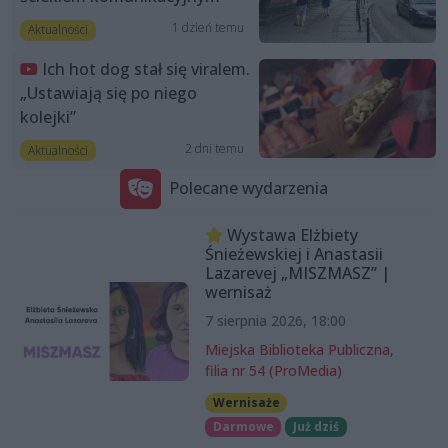
1 dzień temu
Aktualności
Ich hot dog stał się viralem.
„Ustawiają się po niego
kolejki”
2 dni temu
Aktualności
Polecane wydarzenia
Wystawa Elżbiety
Śnieżewskiej i Anastasii
Lazarevej „MISZMASZ” |
wernisaż
7 sierpnia 2026, 18:00
Miejska Biblioteka Publiczna,
filia nr 54 (ProMedia)
Wernisaże
Darmowe
Już dziś