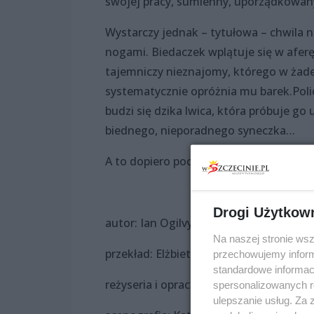
swojej pracy, sumienny, uporządkowany
Wystarczy jednak – tytułowa – chwila n
nogami. Biedaczek wplątuje się w aferę
tajemniczy nieznajomy, którego w żade
systematycznie opróżnia mu barek.Poli
budzi się dzika lwica, która próbuje go
biednego, nieporadnego syneczka…
A to dopiero początek...
Drogi Użytkow
autor: Ian Ogilvy
Na naszej stronie ws
przekład: Elżbieta Woźniak
przechowujemy informa
standardowe informac
reżyseria i opracowanie muzyczne: To
spersonalizowanych re
ulepszanie usług. Za