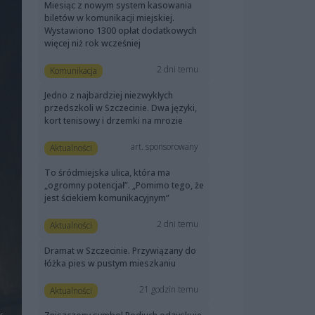
Miesiąc z nowym system kasowania
biletów w komunikacji miejskiej.
Wystawiono 1300 opłat dodatkowych
więcej niż rok wcześniej
2 dni temu
Komunikacja
Jedno z najbardziej niezwykłych
przedszkoli w Szczecinie. Dwa języki,
kort tenisowy i drzemki na mrozie
art. sponsorowany
Aktualności
To śródmiejska ulica, która ma
„ogromny potencjał”. „Pomimo tego, że
jest ściekiem komunikacyjnym”
2 dni temu
Aktualności
Dramat w Szczecinie. Przywiązany do
łóżka pies w pustym mieszkaniu
21 godzin temu
Aktualności