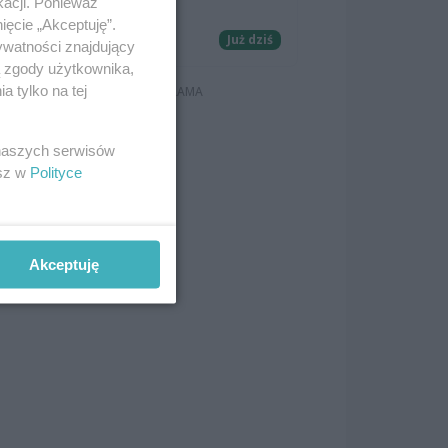
kacji. Ponieważ
Majdaniec
ięcie „Akceptuję”.
Koncerty
Już dziś
ywatności znajdujący
ą zgody użytkownika,
 tylko na tej
 naszych serwisów
esz w
Polityce
Akceptuję