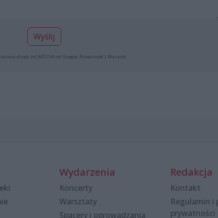
Wyślij
roniony dzięki reCAPTCHA od Google:
Prywatność
|
Warunki
.
Wydarzenia
Redakcja
eki
Koncerty
Kontakt
nie
Warsztaty
Regulamin i 
prywatności
Spacery i oprowadzania