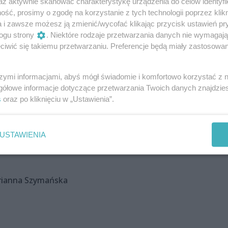
az aktywnie skanować charakterystykę urządzenia do celów identyfi
ść, prosimy o zgodę na korzystanie z tych technologii poprzez klikn
a i zawsze możesz ją zmienić/wycofać klikając przycisk ustawień pr
ogu strony
. Niektóre rodzaje przetwarzania danych nie wymagaj
iwić się takiemu przetwarzaniu. Preferencje będą miały zastosowania
szymi informacjami, abyś mógł świadomie i komfortowo korzystać z
gółowe informacje dotyczące przetwarzania Twoich danych znajdzi
s
oraz po kliknięciu w „Ustawienia”.
USTAWIENIA
rianna Szymańska