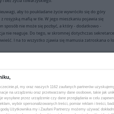
 i bez życia towarzyskiego.
ieuwagi, aby to poukładane życie wywróciło się do góry
 z rosyjską mafią w tle. W jego mieszkaniu pojawia się
n sposób nie może się pozbyć, a który - dodatkowo -
cja nie reaguje. Do tego, w skromnej dotychczas sekretarc
 uwieść. I na to wszystko zjawia się mamusia zatroskana o l
niku,
zczecinie.pl, my oraz naszych 1162 zaufanych partnerów uzyskujemy
cje na urządzeniu oraz przetwarzamy dane osobowe, takie jak unika
je wysyłane przez urządzenie czy dane przeglądania w celu zapewn
masz Obara
klam, wybór spersonalizowanych treści, pomiar reklam i treści, bad
 zgodą Użytkownika my i Zaufani Partnerzy możemy używać dokład