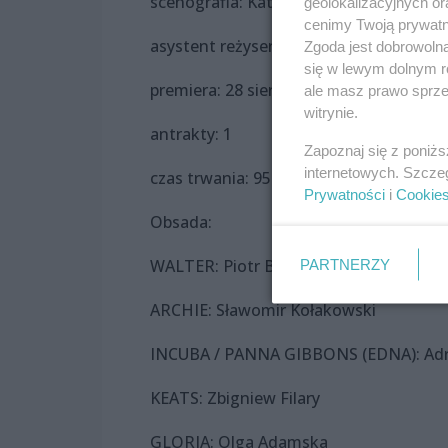
scenografia: Katarzyna Banucha
geolokalizacyjnych or
cenimy Twoją prywatno
asystent reżysera: Zbigniew Filary
Zgoda jest dobrowoln
się w lewym dolnym r
premiera: 28 sierpnia 2021
ale masz prawo sprzec
witrynie.
antrakty: 1
Zapoznaj się z poniż
internetowych. Szcze
czas trwania: 95 min.
Prywatności
i
Cookie
Obsada:
WALTER: Piotr Bumaj
PARTNERZY
ARCHIE: Sławomir Kołakowski
INCUBA / PANNA GIBBONS (EDNA): Ad
KEATS: Zbigniew Filary
GLORIA: Olga Adamska