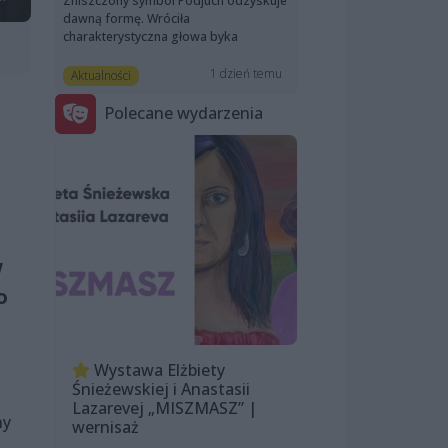
Zniszczony symbol Podjuch odzyskuje
dawną formę. Wróciła
charakterystyczna głowa byka
1 dzień temu
Aktualności
Polecane wydarzenia
w
o
Wystawa Elżbiety
Śnieżewskiej i Anastasii
Lazarevej „MISZMASZ” |
ny
wernisaż