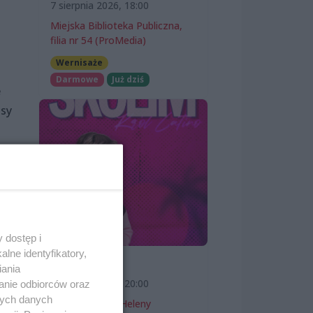
7 sierpnia 2026, 18:00
Miejska Biblioteka Publiczna,
filia nr 54 (ProMedia)
Wernisaże
Darmowe
Już dziś
e
osy
 dostęp i
lne identyfikatory,
SKOLIM
iania
7 sierpnia 2026, 20:00
anie odbiorców oraz
nych danych
Teatr Letni im. Heleny