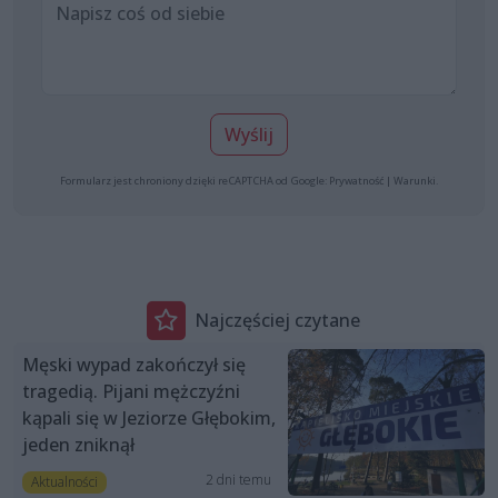
Wyślij
Formularz jest chroniony dzięki reCAPTCHA od Google:
Prywatność
|
Warunki
.
Najczęściej czytane
Męski wypad zakończył się
tragedią. Pijani mężczyźni
kąpali się w Jeziorze Głębokim,
jeden zniknął
2 dni temu
Aktualności