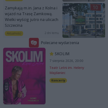
Zamykają m.in. Jana z Kolna i
wjazd na Trasę Zamkową.
Wielki wyścig jutro na ulicach
Szczecina
2 dni temu
Aktualności
Polecane wydarzenia
SKOLIM
7 sierpnia 2026, 20:00
Teatr Letni im. Heleny
Majdaniec
Koncerty