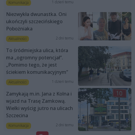
1 dzień temu
Komunikacja
Niezwykła dwunastka. Oni
ukończyli szczecińskiego
Pobożniaka
2 dni temu
Aktualności
To śródmiejska ulica, która
ma „ogromny potencjał”.
„Pomimo tego, że jest
ściekiem komunikacyjnym”
1 dzień temu
Aktualności
Zamykają m.in. Jana z Kolna i
wjazd na Trasę Zamkową.
Wielki wyścig jutro na ulicach
Szczecina
2 dni temu
Komunikacja