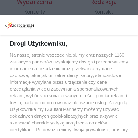
Wydarzenia
Redakcja
Koncerty
Kontakt
Warsztaty
Regulamin i polityka
prywatności
Spacery i oprowadzania
Reklama
Jarmarki, festyny, pchle
Drogi Użytkowniku,
targi
Redakcja
Wernisaże
Specjalny koncert z okazji
Na naszej stronie wszczecinie.pl, my oraz naszych 1160
20. urodzin portalu
zaufanych partnerów uzyskujemy dostęp i przechowujemy
Więcej
wSzczecinie.pl
informacje na urządzeniu oraz przetwarzamy dane
osobowe, takie jak unikalne identyfikatory, standardowe
Regulamin konkursów
informacje wysyłane przez urządzenie czy dane
śniadaniówka "Hej
przeglądania w celu zapewniania spersonalizowanych
Szczecin! Jest piątek!"
reklam, wybór spersonalizowanych treści, pomiar reklam i
treści, badanie odbiorców oraz ulepszanie usług. Za zgodą
Użytkownika my i Zaufani Partnerzy możemy używać
dokładnych danych geolokalizacyjnych oraz aktywnie
Partnerzy
skanować charakterystykę urządzenia do celów
Praca Szczecin
identyfikacji. Ponieważ cenimy Twoją prywatność, prosimy
o zgodę na korzystanie z tych technologii poprzez
the:protocol