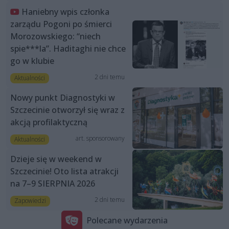
Haniebny wpis członka
zarządu Pogoni po śmierci
Morozowskiego: “niech
spie***la”. Haditaghi nie chce
go w klubie
2 dni temu
Aktualności
Nowy punkt Diagnostyki w
Szczecinie otworzył się wraz z
akcją profilaktyczną
art. sponsorowany
Aktualności
Dzieje się w weekend w
Szczecinie! Oto lista atrakcji
na 7–9 SIERPNIA 2026
2 dni temu
Zapowiedzi
Polecane wydarzenia