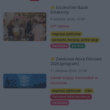
Szczeciński Bazar
Smakoszy
9 sierpnia 2026, 10:00
OFF Marina
Imprezy cykliczne
Jarmarki, festyny, pchle targi
Darmowe
Już dziś
Zamkowe Noce Filmowe
2026 [program]
11 sierpnia 2026, 21:30
Zamek Książąt Pomorskich w
Szczecinie
Imprezy cykliczne
Film
Patronat wSzczecinie.pl
Darmowe