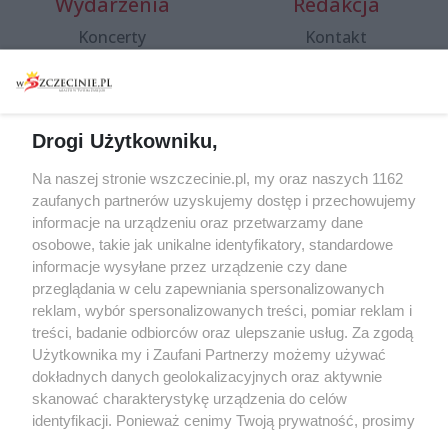
Wydarzenia
Redakcja
Koncerty
Kontakt
Warsztaty
Regulamin i polityka
prywatności
Spacery i oprowadzania
Reklama
Jarmarki, festyny, pchle
Drogi Użytkowniku,
targi
Redakcja
Wernisaże
Specjalny koncert z okazji
Na naszej stronie wszczecinie.pl, my oraz naszych 1162
20. urodzin portalu
zaufanych partnerów uzyskujemy dostęp i przechowujemy
Więcej
wSzczecinie.pl
informacje na urządzeniu oraz przetwarzamy dane
osobowe, takie jak unikalne identyfikatory, standardowe
Regulamin konkursów
informacje wysyłane przez urządzenie czy dane
śniadaniówka "Hej
przeglądania w celu zapewniania spersonalizowanych
Szczecin! Jest piątek!"
reklam, wybór spersonalizowanych treści, pomiar reklam i
treści, badanie odbiorców oraz ulepszanie usług. Za zgodą
Użytkownika my i Zaufani Partnerzy możemy używać
dokładnych danych geolokalizacyjnych oraz aktywnie
Partnerzy
skanować charakterystykę urządzenia do celów
Praca Szczecin
identyfikacji. Ponieważ cenimy Twoją prywatność, prosimy
o zgodę na korzystanie z tych technologii poprzez
the:protocol