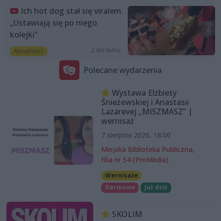
Ich hot dog stał się viralem.
„Ustawiają się po niego
kolejki”
2 dni temu
Aktualności
Polecane wydarzenia
Wystawa Elżbiety
Śnieżewskiej i Anastasii
Lazarevej „MISZMASZ” |
wernisaż
7 sierpnia 2026, 18:00
Miejska Biblioteka Publiczna,
filia nr 54 (ProMedia)
Wernisaże
Darmowe
Już dziś
SKOLIM