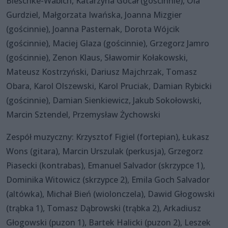
Bieschke-Wabich, Katarzyna Gocał (gościnnie), Ola
Gurdziel, Małgorzata Iwańska, Joanna Mizgier
(gościnnie), Joanna Pasternak, Dorota Wójcik
(gościnnie), Maciej Glaza (gościnnie), Grzegorz Jamro
(gościnnie), Zenon Klaus, Sławomir Kołakowski,
Mateusz Kostrzyński, Dariusz Majchrzak, Tomasz
Obara, Karol Olszewski, Karol Pruciak, Damian Rybicki
(gościnnie), Damian Sienkiewicz, Jakub Sokołowski,
Marcin Sztendel, Przemysław Żychowski
Zespół muzyczny: Krzysztof Figiel (fortepian), Łukasz
Wons (gitara), Marcin Urszulak (perkusja), Grzegorz
Piasecki (kontrabas), Emanuel Salvador (skrzypce 1),
Dominika Witowicz (skrzypce 2), Emila Goch Salvador
(altówka), Michał Bień (wiolonczela), Dawid Głogowski
(trąbka 1), Tomasz Dąbrowski (trąbka 2), Arkadiusz
Głogowski (puzon 1), Bartek Halicki (puzon 2), Leszek