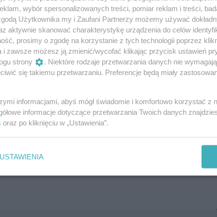
klam, wybór spersonalizowanych treści, pomiar reklam i treści, bad
ook.com/events/1482947628975227/1482947645641892/
 zgodą Użytkownika my i Zaufani Partnerzy możemy używać dokład
az aktywnie skanować charakterystykę urządzenia do celów identyfi
ść, prosimy o zgodę na korzystanie z tych technologii poprzez klikn
a i zawsze możesz ją zmienić/wycofać klikając przycisk ustawień pr
ogu strony
. Niektóre rodzaje przetwarzania danych nie wymagaj
iwić się takiemu przetwarzaniu. Preferencje będą miały zastosowania
szymi informacjami, abyś mógł świadomie i komfortowo korzystać z
gółowe informacje dotyczące przetwarzania Twoich danych znajdzi
s
oraz po kliknięciu w „Ustawienia”.
Dodaj swoją opinię
USTAWIENIA