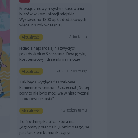
Miesiąc z nowym system kasowania
biletów w komunikacji miejskiej.
Wystawiono 1300 opłat dodatkowych
więcej niż rok wcześniej
2 dni temu
Aktualności
Jedno z najbardziej niezwykłych
przedszkoli w Szczecinie. Dwa języki,
kort tenisowy i drzemki na mrozie
art. sponsorowany
Aktualności
Tak będą wyglądać zabytkowe
kamienice w centrum Szczecina! „Do tej
pory to nie było możliwe w historycznej
zabudowie miasta”
13 godzin temu
Aktualności
To śródmiejska ulica, która ma
„ogromny potencjał”. „Pomimo tego, że
jest ściekiem komunikacyjnym”