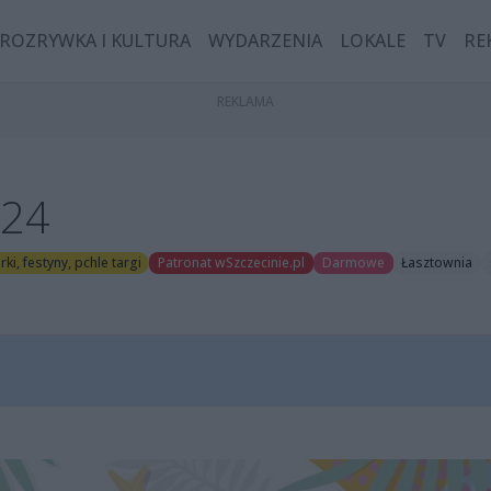
ROZRYWKA I KULTURA
WYDARZENIA
LOKALE
TV
RE
024
ki, festyny, pchle targi
Patronat wSzczecinie.pl
Darmowe
Łasztownia