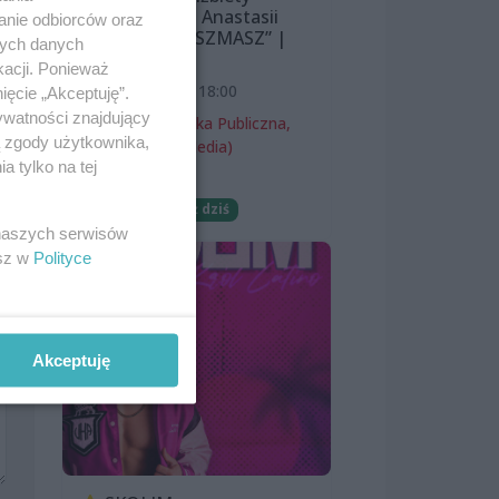
Śnieżewskiej i Anastasii
anie odbiorców oraz
Lazarevej „MISZMASZ” |
nych danych
wernisaż
kacji. Ponieważ
7 sierpnia 2026, 18:00
ięcie „Akceptuję”.
ywatności znajdujący
Miejska Biblioteka Publiczna,
ą zgody użytkownika,
filia nr 54 (ProMedia)
 tylko na tej
Wernisaże
Darmowe
Już dziś
 naszych serwisów
esz w
Polityce
Akceptuję