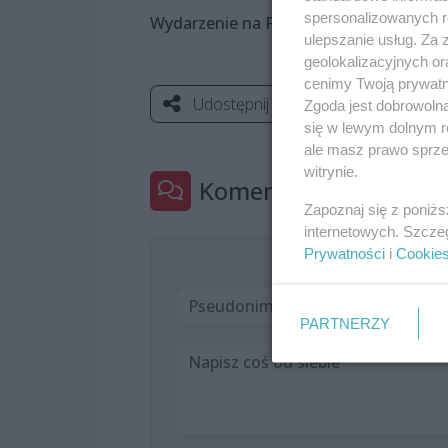
spersonalizowanych re
Wydarzenie na FB:
https://www.faceb
ulepszanie usług. Za
geolokalizacyjnych or
cenimy Twoją prywatno
Udostępnij
Zgoda jest dobrowoln
się w lewym dolnym r
ale masz prawo sprzec
witrynie.
Komentarze
1
Zapoznaj się z poniż
internetowych. Szcze
Prywatności
i
Cookie
PARTNERZY