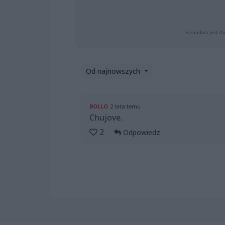
Formularz jest ch
Od najnowszych
BOLLO
2 lata temu
Chujove.
2
Odpowiedz