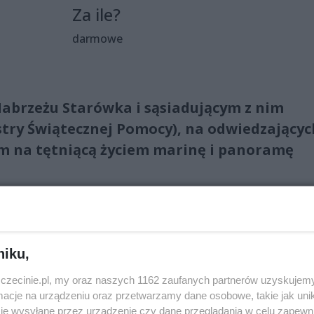
Za ile?
darmowe
Nabrzeżu Starówka i sąsiadującym z nim
estry Świątecznej Pomocy), na odwiedzającyc
em na tętniącą życiem marinę i panoramę
J-a, animacje i wydarzenia sportowe.
niku,
zyszą nam na początek każdej Bulwarovej soboty.
zczecinie.pl, my oraz naszych 1162 zaufanych partnerów uzyskujemy
cje na urządzeniu oraz przetwarzamy dane osobowe, takie jak unika
je wysyłane przez urządzenie czy dane przeglądania w celu zapewn