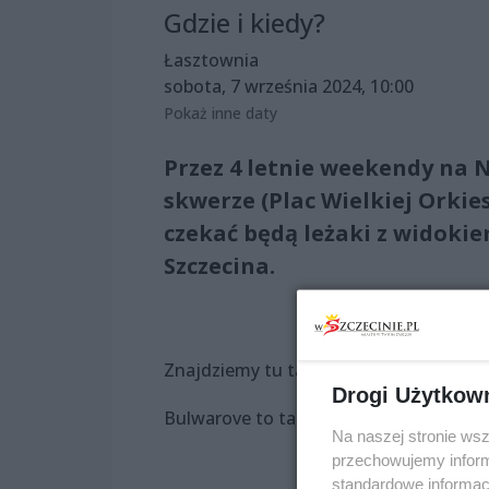
Gdzie i kiedy?
Łasztownia
sobota, 7 września 2024, 10:00
Pokaż inne daty
Przez 4 letnie weekendy na 
skwerze (Plac Wielkiej Orki
czekać będą leżaki z widoki
Szczecina.
Znajdziemy tu także pyszne jedzenie, D
Drogi Użytkow
Bulwarove to także Biegi, które towar
Na naszej stronie ws
przechowujemy informa
standardowe informac