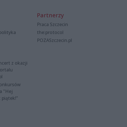
Partnerzy
Praca Szczecin
polityka
the:protocol
POZASzczecin.pl
cert z okazji
ortalu
pl
konkursów
a "Hej
t piątek!"