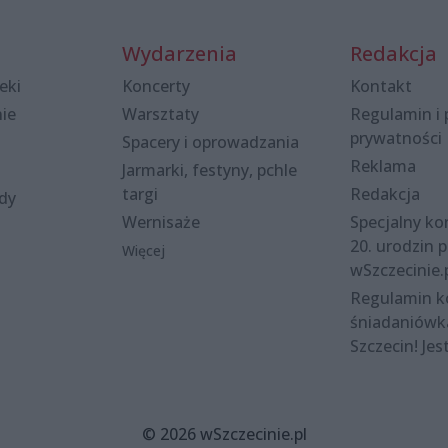
Wydarzenia
Redakcja
eki
Koncerty
Kontakt
nie
Warsztaty
Regulamin i 
prywatności
Spacery i oprowadzania
Reklama
Jarmarki, festyny, pchle
targi
Redakcja
ody
Wernisaże
Specjalny kon
20. urodzin p
Więcej
wSzczecinie.
Regulamin 
śniadaniówk
Szczecin! Jes
© 2026 wSzczecinie.pl