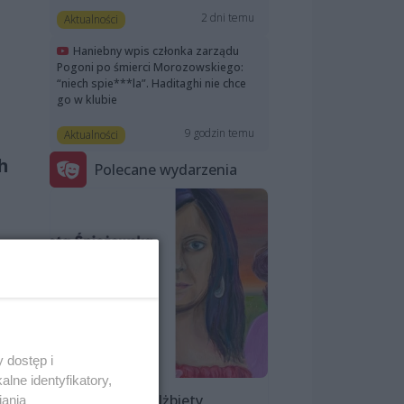
2 dni temu
Aktualności
Haniebny wpis członka zarządu
Pogoni po śmierci Morozowskiego:
“niech spie***la”. Haditaghi nie chce
go w klubie
9 godzin temu
Aktualności
h
Polecane wydarzenia
 dostęp i
lne identyfikatory,
Wystawa Elżbiety
iania