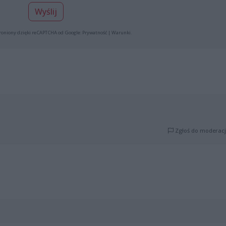
Wyślij
roniony dzięki reCAPTCHA od Google:
Prywatność
|
Warunki
.
Zgłoś do moderacj