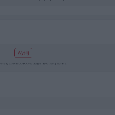
Wyślij
roniony dzięki reCAPTCHA od Google:
Prywatność
|
Warunki
.