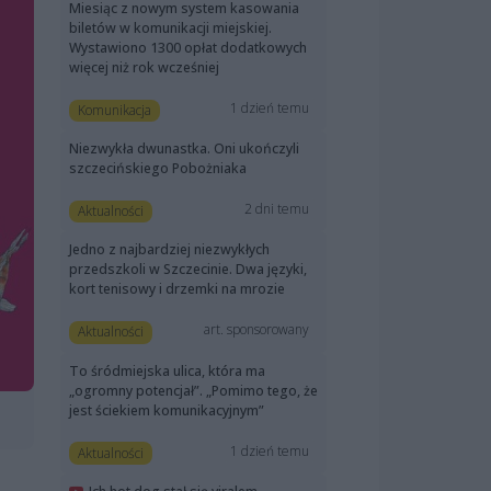
Miesiąc z nowym system kasowania
biletów w komunikacji miejskiej.
Wystawiono 1300 opłat dodatkowych
więcej niż rok wcześniej
1 dzień temu
Komunikacja
Niezwykła dwunastka. Oni ukończyli
szczecińskiego Pobożniaka
2 dni temu
Aktualności
Jedno z najbardziej niezwykłych
przedszkoli w Szczecinie. Dwa języki,
kort tenisowy i drzemki na mrozie
art. sponsorowany
Aktualności
To śródmiejska ulica, która ma
„ogromny potencjał”. „Pomimo tego, że
jest ściekiem komunikacyjnym”
1 dzień temu
Aktualności