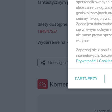
fantastycznym przeżyciem dla uszu i oc
spersonalizowanych re
ulepszanie usług. Za
geolokalizacyjnych or
cenimy Twoją prywatno
Bilety dostępne na:
https://www.event
Zgoda jest dobrowoln
się w lewym dolnym r
18484752/
ale masz prawo sprzec
witrynie.
Wydarzenie na FB:
https://www.facebo
Zapoznaj się z poniż
internetowych. Szcze
Prywatności
i
Cookie
Udostępnij
PARTNERZY
Komentarze
0
Jeszcze nik