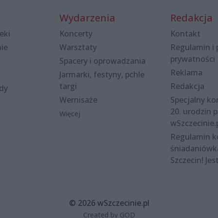
Wydarzenia
Redakcja
eki
Koncerty
Kontakt
nie
Warsztaty
Regulamin i 
prywatności
Spacery i oprowadzania
Reklama
Jarmarki, festyny, pchle
targi
Redakcja
ody
Wernisaże
Specjalny kon
20. urodzin p
Więcej
wSzczecinie.
Regulamin 
śniadaniówk
Szczecin! Jes
© 2026 wSzczecinie.pl
Created by GOD