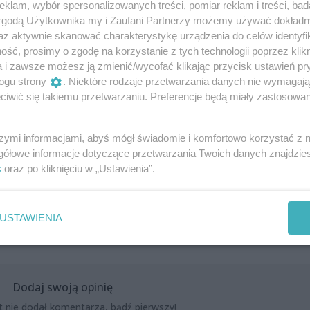
zu!” – zachęca bryska.
klam, wybór spersonalizowanych treści, pomiar reklam i treści, bad
 zgodą Użytkownika my i Zaufani Partnerzy możemy używać dokład
az aktywnie skanować charakterystykę urządzenia do celów identyfi
ść, prosimy o zgodę na korzystanie z tych technologii poprzez klikn
im.pl/event/bryska-hanami-retour-2024-dom-kultury-krzem
a i zawsze możesz ją zmienić/wycofać klikając przycisk ustawień pr
ogu strony
. Niektóre rodzaje przetwarzania danych nie wymagaj
iwić się takiemu przetwarzaniu. Preferencje będą miały zastosowania
ok.com/events/255862714281160/
szymi informacjami, abyś mógł świadomie i komfortowo korzystać z
gółowe informacje dotyczące przetwarzania Twoich danych znajdzi
s
oraz po kliknięciu w „Ustawienia”.
USTAWIENIA
Dodaj swoją opinię
t nie dodał komentarza, bądź pierwszy!