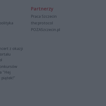
Partnerzy
Praca Szczecin
polityka
the:protocol
POZASzczecin.pl
cert z okazji
ortalu
pl
konkursów
a "Hej
t piątek!"