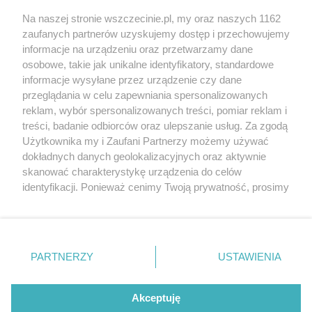
Wernisaże
Specjalny koncert z okazji
Na naszej stronie wszczecinie.pl, my oraz naszych 1162
20. urodzin portalu
zaufanych partnerów uzyskujemy dostęp i przechowujemy
Więcej
wSzczecinie.pl
informacje na urządzeniu oraz przetwarzamy dane
osobowe, takie jak unikalne identyfikatory, standardowe
Regulamin konkursów
informacje wysyłane przez urządzenie czy dane
śniadaniówka "Hej
przeglądania w celu zapewniania spersonalizowanych
Szczecin! Jest piątek!"
reklam, wybór spersonalizowanych treści, pomiar reklam i
treści, badanie odbiorców oraz ulepszanie usług. Za zgodą
Użytkownika my i Zaufani Partnerzy możemy używać
dokładnych danych geolokalizacyjnych oraz aktywnie
Partnerzy
skanować charakterystykę urządzenia do celów
Praca Szczecin
identyfikacji. Ponieważ cenimy Twoją prywatność, prosimy
o zgodę na korzystanie z tych technologii poprzez
the:protocol
kliknięcie „Akceptuję”. Zgoda jest dobrowolna i zawsze
POZASzczecin.pl
możesz ją zmienić/wycofać klikając przycisk ustawień
prywatności znajdujący się w lewym dolnym rogu strony
PARTNERZY
USTAWIENIA
. Niektóre rodzaje przetwarzania danych nie wymagają
zgody użytkownika, ale masz prawo sprzeciwić się
© 2026 wSzczecinie.pl
takiemu przetwarzaniu. Preferencje będą miały
Akceptuję
Created by GOD
zastosowania tylko na tej witrynie.