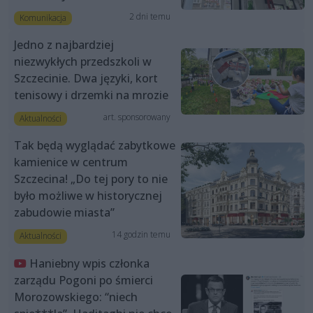
2 dni temu
Komunikacja
Jedno z najbardziej
niezwykłych przedszkoli w
Szczecinie. Dwa języki, kort
tenisowy i drzemki na mrozie
art. sponsorowany
Aktualności
Tak będą wyglądać zabytkowe
kamienice w centrum
Szczecina! „Do tej pory to nie
było możliwe w historycznej
zabudowie miasta”
14 godzin temu
Aktualności
Haniebny wpis członka
zarządu Pogoni po śmierci
Morozowskiego: “niech