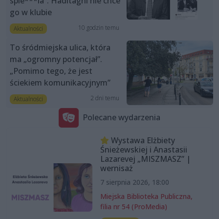
spie***la”. Haditaghi nie chce
go w klubie
10 godzin temu
Aktualności
To śródmiejska ulica, która
ma „ogromny potencjał”.
„Pomimo tego, że jest
ściekiem komunikacyjnym”
2 dni temu
Aktualności
Polecane wydarzenia
Wystawa Elżbiety
Śnieżewskiej i Anastasii
Lazarevej „MISZMASZ” |
wernisaż
7 sierpnia 2026, 18:00
Miejska Biblioteka Publiczna,
filia nr 54 (ProMedia)