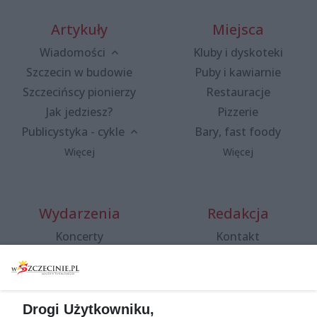
Artykuły
Miejsca
Wiadomości
Kluby i dyskoteki
Szczecin w budowie
Puby i kawiarnie
Szczecińscy pionierzy
Restauracje
Jak jedziesz?
Pizzerie
Publicystyka - cykle
Bary, fast foody
Więcej
Więcej
Wydarzenia
Redakcja
Koncerty
Kontakt
Warsztaty
Regulamin i polityka
prywatności
Spacery i oprowadzania
Reklama
Jarmarki, festyny, pchle
Drogi Użytkowniku,
targi
Redakcja