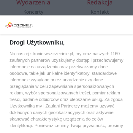
Wydarzenia
Redakcja
Koncerty
Kontakt
Warsztaty
Regulamin i polityka
prywatności
Spacery i oprowadzania
Reklama
Jarmarki, festyny, pchle
Drogi Użytkowniku,
targi
Redakcja
Wernisaże
Specjalny koncert z okazji
Na naszej stronie wszczecinie.pl, my oraz naszych 1160
20. urodzin portalu
zaufanych partnerów uzyskujemy dostęp i przechowujemy
Więcej
wSzczecinie.pl
informacje na urządzeniu oraz przetwarzamy dane
osobowe, takie jak unikalne identyfikatory, standardowe
Regulamin konkursów
informacje wysyłane przez urządzenie czy dane
śniadaniówka "Hej
przeglądania w celu zapewniania spersonalizowanych
Szczecin! Jest piątek!"
reklam, wybór spersonalizowanych treści, pomiar reklam i
treści, badanie odbiorców oraz ulepszanie usług. Za zgodą
Użytkownika my i Zaufani Partnerzy możemy używać
dokładnych danych geolokalizacyjnych oraz aktywnie
Partnerzy
skanować charakterystykę urządzenia do celów
Praca Szczecin
identyfikacji. Ponieważ cenimy Twoją prywatność, prosimy
o zgodę na korzystanie z tych technologii poprzez