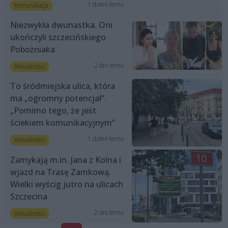
1 dzień temu
Komunikacja
Niezwykła dwunastka. Oni
ukończyli szczecińskiego
Pobożniaka
2 dni temu
Aktualności
To śródmiejska ulica, która
ma „ogromny potencjał”.
„Pomimo tego, że jest
ściekiem komunikacyjnym”
1 dzień temu
Aktualności
Zamykają m.in. Jana z Kolna i
wjazd na Trasę Zamkową.
Wielki wyścig jutro na ulicach
Szczecina
2 dni temu
Aktualności