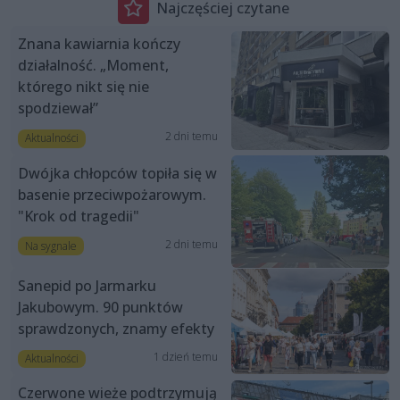
Najczęściej czytane
Znana kawiarnia kończy
działalność. „Moment,
którego nikt się nie
spodziewał”
2 dni temu
Aktualności
Dwójka chłopców topiła się w
basenie przeciwpożarowym.
"Krok od tragedii"
2 dni temu
Na sygnale
Sanepid po Jarmarku
Jakubowym. 90 punktów
sprawdzonych, znamy efekty
1 dzień temu
Aktualności
Czerwone wieże podtrzymują