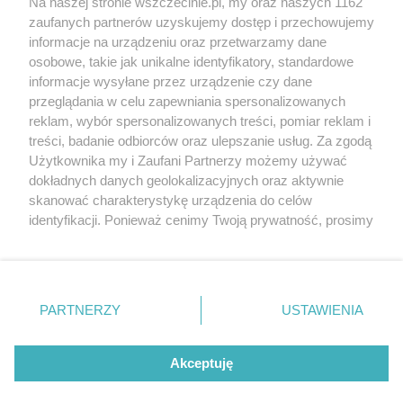
Na naszej stronie wszczecinie.pl, my oraz naszych 1162
20. urodzin portalu
zaufanych partnerów uzyskujemy dostęp i przechowujemy
Więcej
wSzczecinie.pl
informacje na urządzeniu oraz przetwarzamy dane
osobowe, takie jak unikalne identyfikatory, standardowe
Regulamin konkursów
informacje wysyłane przez urządzenie czy dane
śniadaniówka "Hej
przeglądania w celu zapewniania spersonalizowanych
Szczecin! Jest piątek!"
reklam, wybór spersonalizowanych treści, pomiar reklam i
treści, badanie odbiorców oraz ulepszanie usług. Za zgodą
Użytkownika my i Zaufani Partnerzy możemy używać
dokładnych danych geolokalizacyjnych oraz aktywnie
Partnerzy
skanować charakterystykę urządzenia do celów
Praca Szczecin
identyfikacji. Ponieważ cenimy Twoją prywatność, prosimy
o zgodę na korzystanie z tych technologii poprzez
the:protocol
kliknięcie „Akceptuję”. Zgoda jest dobrowolna i zawsze
POZASzczecin.pl
możesz ją zmienić/wycofać klikając przycisk ustawień
prywatności znajdujący się w lewym dolnym rogu strony
PARTNERZY
USTAWIENIA
. Niektóre rodzaje przetwarzania danych nie wymagają
zgody użytkownika, ale masz prawo sprzeciwić się
© 2026 wSzczecinie.pl
takiemu przetwarzaniu. Preferencje będą miały
Akceptuję
Created by GOD
zastosowania tylko na tej witrynie.