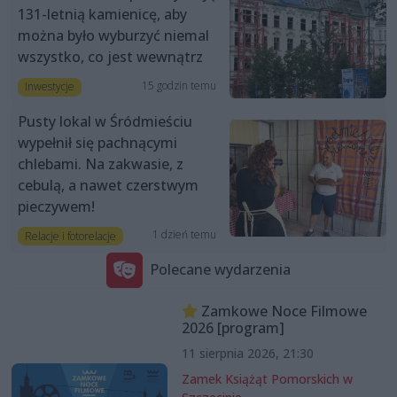
131-letnią kamienicę, aby
można było wyburzyć niemal
wszystko, co jest wewnątrz
15 godzin temu
Inwestycje
Pusty lokal w Śródmieściu
wypełnił się pachnącymi
chlebami. Na zakwasie, z
cebulą, a nawet czerstwym
pieczywem!
1 dzień temu
Relacje i fotorelacje
Polecane wydarzenia
Zamkowe Noce Filmowe
2026 [program]
11 sierpnia 2026, 21:30
Zamek Książąt Pomorskich w