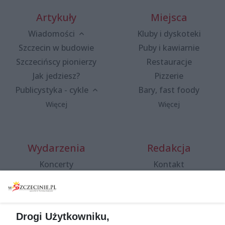
Artykuły
Miejsca
Wiadomości
Kluby i dyskoteki
Szczecin w budowie
Puby i kawiarnie
Szczecińscy pionierzy
Restauracje
Jak jedziesz?
Pizzerie
Publicystyka - cykle
Bary, fast foody
Więcej
Więcej
Wydarzenia
Redakcja
Koncerty
Kontakt
Warsztaty
Regulamin i polityka
prywatności
Spacery i oprowadzania
Reklama
Jarmarki, festyny, pchle
Drogi Użytkowniku,
targi
Redakcja