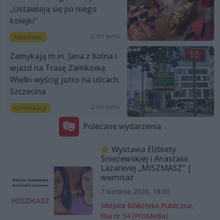
„Ustawiają się po niego
kolejki”
2 dni temu
Aktualności
Zamykają m.in. Jana z Kolna i
wjazd na Trasę Zamkową.
Wielki wyścig jutro na ulicach
Szczecina
2 dni temu
Komunikacja
Polecane wydarzenia
Wystawa Elżbiety
Śnieżewskiej i Anastasii
Lazarevej „MISZMASZ” |
wernisaż
7 sierpnia 2026, 18:00
Miejska Biblioteka Publiczna,
filia nr 54 (ProMedia)