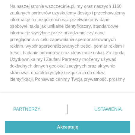
Wernisaże
Specjalny koncert z okazji
Na naszej stronie wszczecinie.pl, my oraz naszych 1160
20. urodzin portalu
zaufanych partnerów uzyskujemy dostęp i przechowujemy
Więcej
wSzczecinie.pl
informacje na urządzeniu oraz przetwarzamy dane
osobowe, takie jak unikalne identyfikatory, standardowe
Regulamin konkursów
informacje wysyłane przez urządzenie czy dane
śniadaniówka "Hej
przeglądania w celu zapewniania spersonalizowanych
Szczecin! Jest piątek!"
reklam, wybór spersonalizowanych treści, pomiar reklam i
treści, badanie odbiorców oraz ulepszanie usług. Za zgodą
Użytkownika my i Zaufani Partnerzy możemy używać
dokładnych danych geolokalizacyjnych oraz aktywnie
Partnerzy
skanować charakterystykę urządzenia do celów
Praca Szczecin
identyfikacji. Ponieważ cenimy Twoją prywatność, prosimy
o zgodę na korzystanie z tych technologii poprzez
the:protocol
kliknięcie „Akceptuję”. Zgoda jest dobrowolna i zawsze
POZASzczecin.pl
możesz ją zmienić/wycofać klikając przycisk ustawień
prywatności znajdujący się w lewym dolnym rogu strony
PARTNERZY
USTAWIENIA
. Niektóre rodzaje przetwarzania danych nie wymagają
zgody użytkownika, ale masz prawo sprzeciwić się
© 2026 wSzczecinie.pl
takiemu przetwarzaniu. Preferencje będą miały
Akceptuję
Created by GOD
zastosowania tylko na tej witrynie.