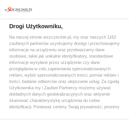
Warsztaty
Regulamin i polityka
prywatności
Spacery i oprowadzania
Reklama
Jarmarki, festyny, pchle
Drogi Użytkowniku,
targi
Redakcja
Wernisaże
Specjalny koncert z okazji
Na naszej stronie wszczecinie.pl, my oraz naszych 1162
20. urodzin portalu
zaufanych partnerów uzyskujemy dostęp i przechowujemy
Więcej
wSzczecinie.pl
informacje na urządzeniu oraz przetwarzamy dane
osobowe, takie jak unikalne identyfikatory, standardowe
Regulamin konkursów
informacje wysyłane przez urządzenie czy dane
śniadaniówka "Hej
przeglądania w celu zapewniania spersonalizowanych
Szczecin! Jest piątek!"
reklam, wybór spersonalizowanych treści, pomiar reklam i
treści, badanie odbiorców oraz ulepszanie usług. Za zgodą
Użytkownika my i Zaufani Partnerzy możemy używać
dokładnych danych geolokalizacyjnych oraz aktywnie
Partnerzy
skanować charakterystykę urządzenia do celów
Praca Szczecin
identyfikacji. Ponieważ cenimy Twoją prywatność, prosimy
o zgodę na korzystanie z tych technologii poprzez
the:protocol
kliknięcie „Akceptuję”. Zgoda jest dobrowolna i zawsze
POZASzczecin.pl
możesz ją zmienić/wycofać klikając przycisk ustawień