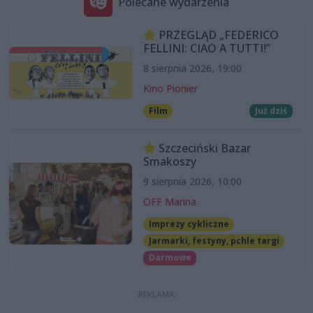
Polecane wydarzenia
PRZEGLĄD „FEDERICO
FELLINI: CIAO A TUTTI!”
8 sierpnia 2026, 19:00
Kino Pionier
Film
Już dziś
Szczeciński Bazar
Smakoszy
9 sierpnia 2026, 10:00
OFF Marina
Imprezy cykliczne
Jarmarki, festyny, pchle targi
Darmowe