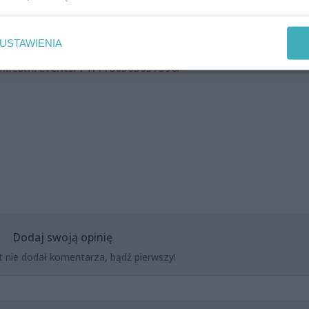
USTAWIENIA
ok.com/events/1411180503057396/
Dodaj swoją opinię
t nie dodał komentarza, bądź pierwszy!