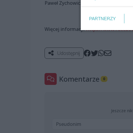
Paweł Zychowicz – perkusja
PARTNERZY
Więcej informacji:
https://www.facebo
Udostępnij
Komentarze
0
Jeszcze nik