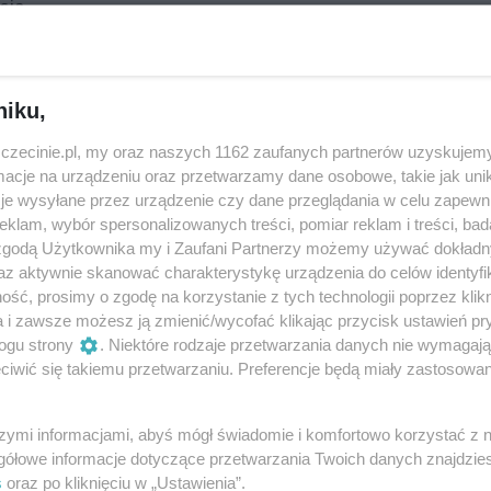
sja
niku,
a
zczecinie.pl, my oraz naszych 1162 zaufanych partnerów uzyskujemy
cje na urządzeniu oraz przetwarzamy dane osobowe, takie jak unika
je wysyłane przez urządzenie czy dane przeglądania w celu zapewn
klam, wybór spersonalizowanych treści, pomiar reklam i treści, bad
 zgodą Użytkownika my i Zaufani Partnerzy możemy używać dokład
az aktywnie skanować charakterystykę urządzenia do celów identyfi
ach post-punk, no wave czy noise rock. Jazgotliwość oraz
ść, prosimy o zgodę na korzystanie z tych technologii poprzez klikn
a i zawsze możesz ją zmienić/wycofać klikając przycisk ustawień pr
sprawia, że podobnie jak wrocławian, nie idzie ich przypi
ogu strony
. Niektóre rodzaje przetwarzania danych nie wymagaj
iwić się takiemu przetwarzaniu. Preferencje będą miały zastosowania
szymi informacjami, abyś mógł świadomie i komfortowo korzystać z
gółowe informacje dotyczące przetwarzania Twoich danych znajdzi
s
oraz po kliknięciu w „Ustawienia”.