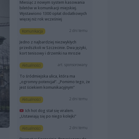
Miesiąc z nowym system kasowania
biletów w komunikacji miejskiej.
Wystawiono 1300 opłat dodatkowych
więcej niż rok wcześniej
2 dni temu
Komunikacja
Jedno z najbardziej niezwykłych
przedszkoli w Szczecinie. Dwa języki,
kort tenisowy i drzemki na mrozie
art. sponsorowany
Aktualności
To śródmiejska ulica, która ma
„ogromny potencjał”. „Pomimo tego, że
jest ściekiem komunikacyjnym”
2 dni temu
Aktualności
Ich hot dog stał się viralem.
„Ustawiają się po niego kolejki”
2 dni temu
Aktualności