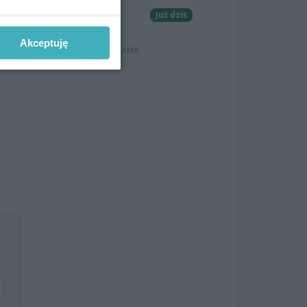
Koncerty
Już dziś
Akceptuję