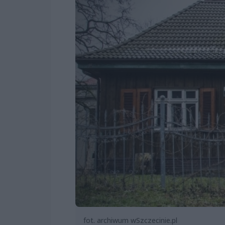
fot. archiwum wSzczecinie.pl