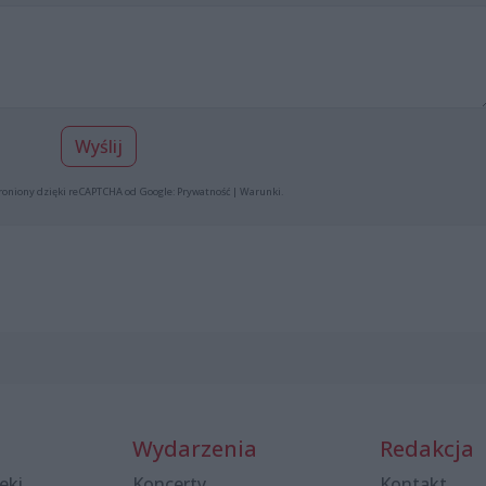
Wyślij
roniony dzięki reCAPTCHA od Google:
Prywatność
|
Warunki
.
Wydarzenia
Redakcja
eki
Koncerty
Kontakt