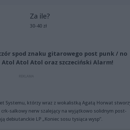
Za ile?
30-40 zł
czór spod znaku gitarowego post punk / no
Atol Atol Atol oraz szczeciński Alarm!
let Systemu, którzy wraz z wokalistką Agatą Horwat stworzy
 crk-salkowy nerw szalejący na wyjątkowo solidnym post-
debiutanckie LP „Koniec sosu tysi​ą​ca wysp”.