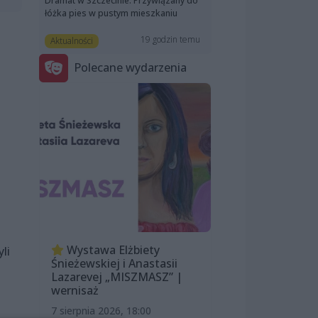
Dramat w Szczecinie. Przywiązany do
łóżka pies w pustym mieszkaniu
19 godzin temu
Aktualności
Polecane wydarzenia
Wystawa Elżbiety
li
Śnieżewskiej i Anastasii
Lazarevej „MISZMASZ” |
wernisaż
7 sierpnia 2026, 18:00