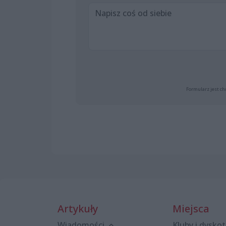
Formularz jest ch
Artykuły
Miejsca
Wiadomości
Kluby i dyskot