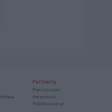
i
Partnerzy
Praca Szczecin
polityka
the:protocol
POZASzczecin.pl