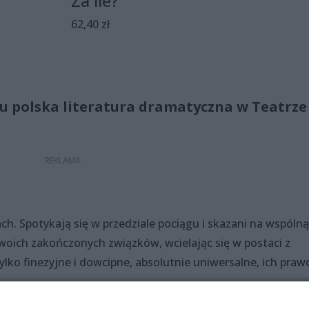
Za ile?
62,40 zł
lu polska literatura dramatyczna w Teatrze
ch. Spotykają się w przedziale pociągu i skazani na wspólną
woich zakończonych związków, wcielając się w postaci z
 tylko finezyjne i dowcipne, absolutnie uniwersalne, ich praw