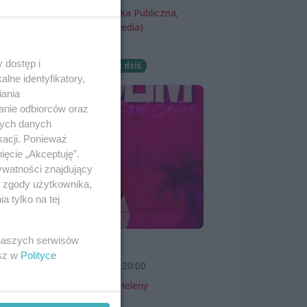
Miejska Biblioteka Publiczna,
filia nr 54 (ProMedia)
Wernisaże
 dostęp i
Darmowe
Już dziś
lne identyfikatory,
iania
anie odbiorców oraz
nych danych
kacji. Ponieważ
ięcie „Akceptuję”.
ywatności znajdujący
ą zgody użytkownika,
 tylko na tej
 naszych serwisów
SKOLIM
esz w
Polityce
7 sierpnia 2026, 20:00
Teatr Letni im. Heleny
Majdaniec