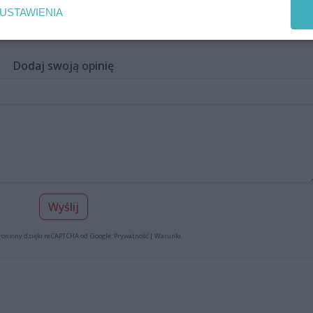
USTAWIENIA
Dodaj swoją opinię
Wyślij
roniony dzięki reCAPTCHA od Google:
Prywatność
|
Warunki
.