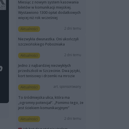
Miesiąc z nowym system kasowania
biletów w komunikacji miejskiej.
Wystawiono 1300 opłat dodatkowych
więcej niż rok wcześniej
2 dni temu
Aktualności
Niezwykła dwunastka. Oni ukończyli
szczecińskiego Pobożniaka
2 dni temu
Aktualności
Jedno z najbardziej niezwykłych
przedszkoli w Szczecinie. Dwa języki,
kort tenisowy i drzemki na mrozie
art. sponsorowany
Aktualności
To śródmiejska ulica, która ma
„ogromny potencjał”. „Pomimo tego, że
jest ściekiem komunikacyjnym”
2 dni temu
Aktualności