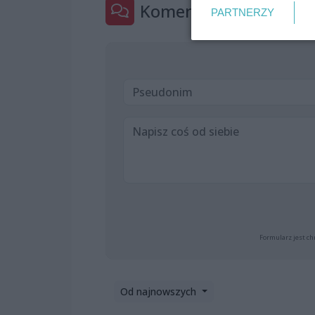
Komentarze
1
PARTNERZY
Formularz jest ch
Od najnowszych