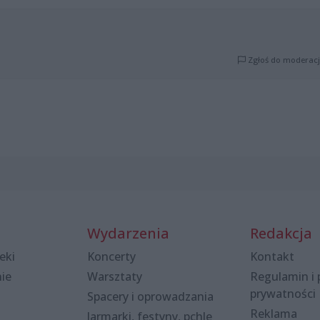
Zgłoś do moderacj
Wydarzenia
Redakcja
eki
Koncerty
Kontakt
nie
Warsztaty
Regulamin i 
prywatności
Spacery i oprowadzania
Reklama
Jarmarki, festyny, pchle