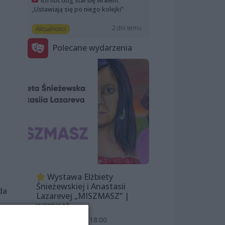
Ich hot dog stał się viralem.
„Ustawiają się po niego kolejki”
2 dni temu
Aktualności
Polecane wydarzenia
Wystawa Elżbiety
Śnieżewskiej i Anastasii
da
Lazarevej „MISZMASZ” |
wernisaż
7 sierpnia 2026, 18:00