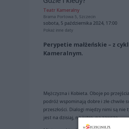
Gdzie i kiedy?
Teatr Kameralny
Brama Portowa 5, Szczecin
sobota, 5 października 2024, 17:00
Pokaż inne daty
Perypetie małżeńskie – z cyk
Kameralnym.
Mężczyzna i Kobieta. Oboje po przejścia
podróż wspominają dobre i złe chwile s
przeszłości. Dialogi między nimi są nie
jest na dzisiaj, na jutro, na zawsze.