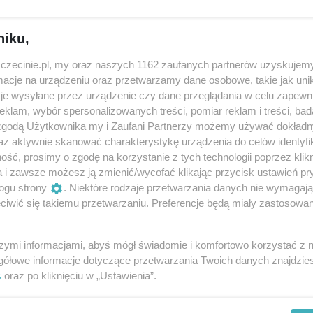
ieczny dialog, w którym wcześniej czy później, każdy z nas
niku,
zczecinie.pl, my oraz naszych 1162 zaufanych partnerów uzyskujemy
cje na urządzeniu oraz przetwarzamy dane osobowe, takie jak unika
 Michał Janicki
je wysyłane przez urządzenie czy dane przeglądania w celu zapewn
klam, wybór spersonalizowanych treści, pomiar reklam i treści, bad
iechowska
 zgodą Użytkownika my i Zaufani Partnerzy możemy używać dokład
az aktywnie skanować charakterystykę urządzenia do celów identyfi
ść, prosimy o zgodę na korzystanie z tych technologii poprzez klikn
a i zawsze możesz ją zmienić/wycofać klikając przycisk ustawień pr
ogu strony
. Niektóre rodzaje przetwarzania danych nie wymagaj
iwić się takiemu przetwarzaniu. Preferencje będą miały zastosowania
szymi informacjami, abyś mógł świadomie i komfortowo korzystać z
gółowe informacje dotyczące przetwarzania Twoich danych znajdzi
s
oraz po kliknięciu w „Ustawienia”.