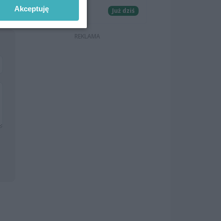
Akceptuję
Koncerty
Już dziś