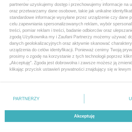
partnerów uzyskujemy dostęp i przechowujemy informacje na 
oraz przetwarzamy dane osobowe, takie jak unikalne identyfikat
standardowe informacje wysyłane przez urządzenie czy dane p
celu zapewniania spersonalizowanych reklam, wybór spersona
treści, pomiar reklam i treści, badanie odbiorców oraz ulepszani
zgodą Użytkownika my i Zaufani Partnerzy możemy używać d
danych geolokalizacyjnych oraz aktywnie skanować charakter
urządzenia do celów identyfikacji. Ponieważ cenimy Twoją pry
prosimy o zgodę na korzystanie z tych technologii poprzez klikn
„Akceptuję”. Zgoda jest dobrowolna i zawsze możesz ją zmieni
klikając przycisk ustawień prywatności znajdujący się w lewy
strony
. Niektóre rodzaje przetwarzania danych nie wymaga
użytkownika, ale masz prawo sprzeciwić się takiemu przetwarz
Preferencje będą miały zastosowania tylko na tej witrynie.
PARTNERZY
U
Zapoznaj się z poniższymi informacjami, abyś mógł świadomie
korzystać z naszych serwisów internetowych. Szczegółowe in
dotyczące przetwarzania Twoich danych znajdziesz w
Polityce
Akceptuję
Cookies
oraz po kliknięciu w „Ustawienia”.