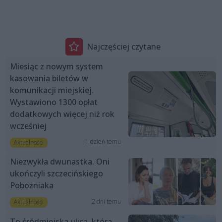
Najczęściej czytane
Miesiąc z nowym system
kasowania biletów w
komunikacji miejskiej.
Wystawiono 1300 opłat
dodatkowych więcej niż rok
wcześniej
1 dzień temu
Aktualności
Niezwykła dwunastka. Oni
ukończyli szczecińskiego
Pobożniaka
2 dni temu
Aktualności
To śródmiejska ulica, która