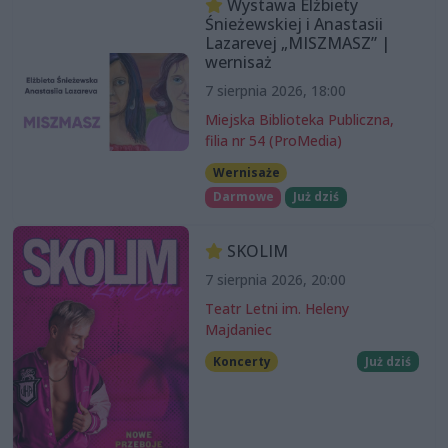
Wystawa Elżbiety
Śnieżewskiej i Anastasii
Lazarevej „MISZMASZ” |
wernisaż
7 sierpnia 2026, 18:00
Miejska Biblioteka Publiczna,
filia nr 54 (ProMedia)
Wernisaże
Darmowe
Już dziś
SKOLIM
7 sierpnia 2026, 20:00
Teatr Letni im. Heleny
Majdaniec
Koncerty
Już dziś