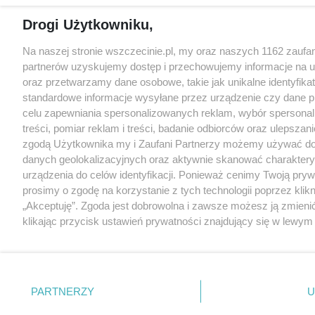
Drogi Użytkowniku,
Na naszej stronie wszczecinie.pl, my oraz naszych 1162 zaufa
partnerów uzyskujemy dostęp i przechowujemy informacje na 
oraz przetwarzamy dane osobowe, takie jak unikalne identyfikat
standardowe informacje wysyłane przez urządzenie czy dane p
celu zapewniania spersonalizowanych reklam, wybór spersona
treści, pomiar reklam i treści, badanie odbiorców oraz ulepszani
zgodą Użytkownika my i Zaufani Partnerzy możemy używać d
danych geolokalizacyjnych oraz aktywnie skanować charakter
urządzenia do celów identyfikacji. Ponieważ cenimy Twoją pry
prosimy o zgodę na korzystanie z tych technologii poprzez klikn
„Akceptuję”. Zgoda jest dobrowolna i zawsze możesz ją zmieni
klikając przycisk ustawień prywatności znajdujący się w lewy
strony
. Niektóre rodzaje przetwarzania danych nie wymaga
użytkownika, ale masz prawo sprzeciwić się takiemu przetwarz
Preferencje będą miały zastosowania tylko na tej witrynie.
PARTNERZY
U
Zapoznaj się z poniższymi informacjami, abyś mógł świadomie
korzystać z naszych serwisów internetowych. Szczegółowe in