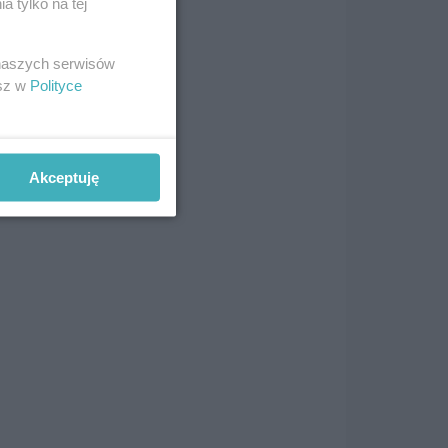
 tylko na tej
 naszych serwisów
esz w
Polityce
Akceptuję