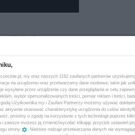
onego Wzgórza"
ek Pasieczny
niku,
zczecinie.pl, my oraz naszych 1162 zaufanych partnerów uzyskujemy
cje na urządzeniu oraz przetwarzamy dane osobowe, takie jak unika
je wysyłane przez urządzenie czy dane przeglądania w celu zapewn
klam, wybór spersonalizowanych treści, pomiar reklam i treści, bad
 zgodą Użytkownika my i Zaufani Partnerzy możemy używać dokład
az aktywnie skanować charakterystykę urządzenia do celów identyfi
ść, prosimy o zgodę na korzystanie z tych technologii poprzez klikn
a i zawsze możesz ją zmienić/wycofać klikając przycisk ustawień pr
ogu strony
. Niektóre rodzaje przetwarzania danych nie wymagaj