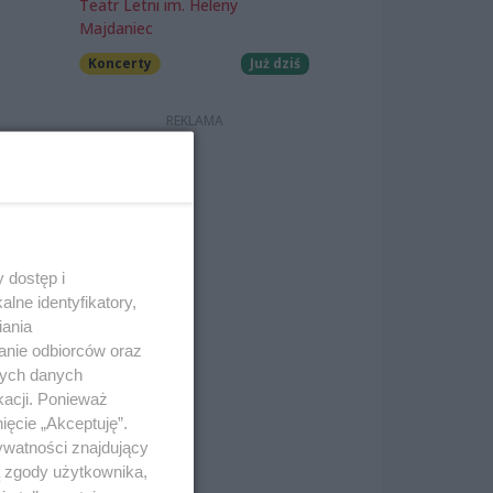
Teatr Letni im. Heleny
Majdaniec
Koncerty
Już dziś
 dostęp i
lne identyfikatory,
iania
anie odbiorców oraz
nych danych
kacji. Ponieważ
ięcie „Akceptuję”.
ywatności znajdujący
ą zgody użytkownika,