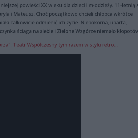
ejszej powieści XX wieku dla dzieci i młodzieży. 11-letnią 
ryla i Mateusz. Choć początkowo chcieli chłopca wkrótce
miała całkowicie odmienić ich życie. Niepokorna, uparta,
zynka ściąga na siebie i Zielone Wzgórze niemało kłopotów
órza". Teatr Współczesny tym razem w stylu retro…