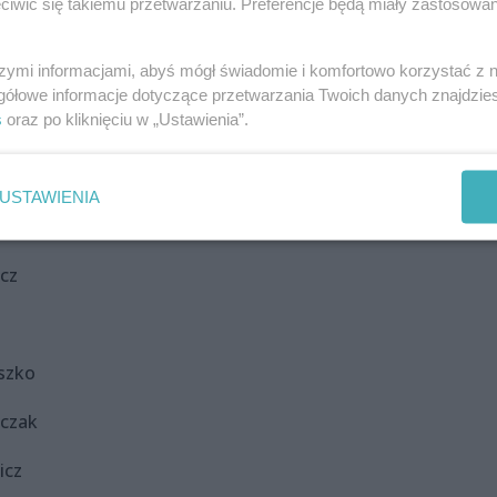
iwić się takiemu przetwarzaniu. Preferencje będą miały zastosowania
szymi informacjami, abyś mógł świadomie i komfortowo korzystać z
tachowska
gółowe informacje dotyczące przetwarzania Twoich danych znajdzi
s
oraz po kliknięciu w „Ustawienia”.
USTAWIENIA
wska
cz
szko
bczak
icz