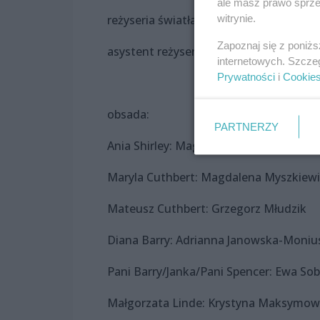
ale masz prawo sprzec
witrynie.
reżyseria światła: Krzysztof Sendke
Zapoznaj się z poniż
asystent reżysera: Magdalena Wrani-S
internetowych. Szcze
Prywatności
i
Cookie
obsada:
PARTNERZY
Ania Shirley: Magdalena Wrani-Stacho
Maryla Cuthbert: Magdalena Myszkiewi
Mateusz Cuthbert: Grzegorz Młudzik
Diana Barry: Adrianna Janowska-Moniu
Pani Barry/Janka/Pani Spencer: Ewa So
Małgorzata Linde: Krystyna Maksymow