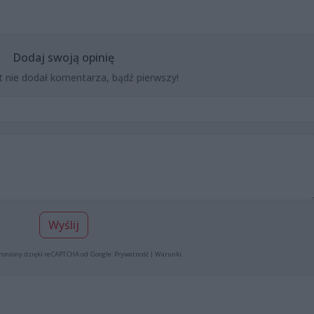
Dodaj swoją opinię
t nie dodał komentarza, bądź pierwszy!
Wyślij
roniony dzięki reCAPTCHA od Google:
Prywatność
|
Warunki
.