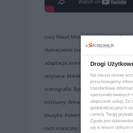
Lucy Maud Montgomery
"Ania z Ziel
tłumaczenie: Joanna Gorecka-Kalita
adaptacja: Joanna Gorecka-Kalita, Mar
Drogi Użytkow
Na naszej stronie ws
reżyseria: Marek Pasieczny
przechowujemy informa
standardowe informac
scenografia: Ryszard Warcholiński
spersonalizowanych re
ulepszanie usług. Za
kostiumy: Anna Sekuła
geolokalizacyjnych or
cenimy Twoją prywatno
muzyka: Robert Łuczak
Zgoda jest dobrowoln
się w lewym dolnym r
ruch sceniczny: Arkadiusz Buszko