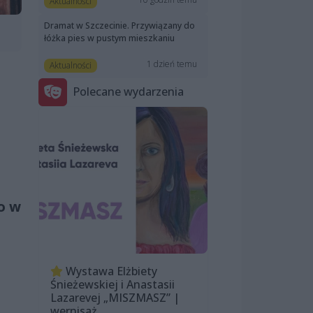
Aktualności
Dramat w Szczecinie. Przywiązany do
łóżka pies w pustym mieszkaniu
1 dzień temu
Aktualności
Polecane wydarzenia
o w
Wystawa Elżbiety
Śnieżewskiej i Anastasii
Lazarevej „MISZMASZ” |
wernisaż