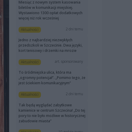
Miesiąc z nowym system kasowania
biletów w komunikacji miejskiej.
Wystawiono 1300 opłat dodatkowych
więcej niż rok wcześniej
2 dni temu
Aktualności
Jedno z najbardziej niezwykłych
przedszkoli w Szczecinie. Dwa języki,
kort tenisowy i drzemki na mrozie
art. sponsorowany
Aktualności
To śródmiejska ulica, która ma
„ogromny potencjał”. „Pomimo tego, że
jest ściekiem komunikacyjnym”
2 dni temu
Aktualności
Tak będą wyglądać zabytkowe
kamienice w centrum Szczecina! „Do tej
pory to nie było możliwe w historycznej
zabudowie miasta”
10 godzin temu